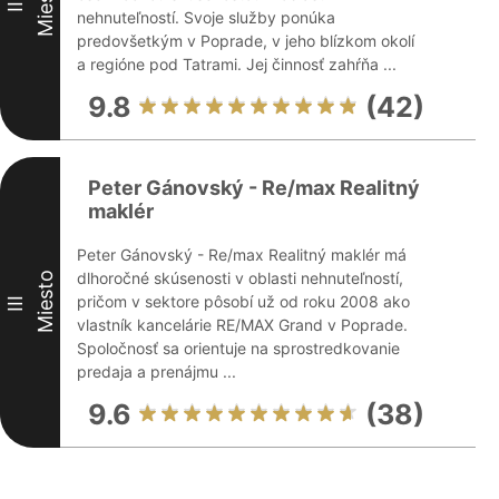
Miesto
II
nehnuteľností. Svoje služby ponúka
predovšetkým v Poprade, v jeho blízkom okolí
a regióne pod Tatrami. Jej činnosť zahŕňa ...
9.8
(42)
Peter Gánovský - Re/max Realitný
maklér
Peter Gánovský - Re/max Realitný maklér má
dlhoročné skúsenosti v oblasti nehnuteľností,
Miesto
pričom v sektore pôsobí už od roku 2008 ako
III
vlastník kancelárie RE/MAX Grand v Poprade.
Spoločnosť sa orientuje na sprostredkovanie
predaja a prenájmu ...
9.6
(38)