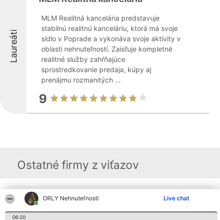
MLM Realitná kancelária predstavuje
stabilnú realitnú kanceláriu, ktorá má svoje
Laureáti
sídlo v Poprade a vykonáva svoje aktivity v
oblasti nehnuteľností. Zaisťuje kompletné
realitné služby zahŕňajúce
sprostredkovanie predaja, kúpy aj
prenájmu rozmanitých ...
9
Ostatné firmy z viťazov
Organizátor hodnotenia
Hodnotenie
Kontakt
ORLY Nehnuteľností
Live chat
Bright Side Solutions sp. z o.
Laureáti
Kontakt
o. sp. k.
Lista
06:20
ul. Ruska 22
wszystkich