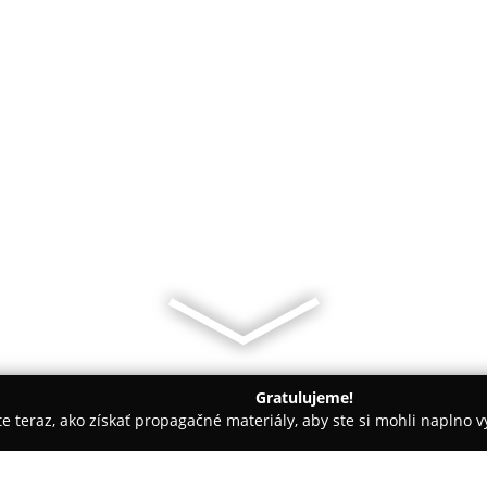
Gratulujeme!
ite teraz, ako získať propagačné materiály, aby ste si mohli naplno 