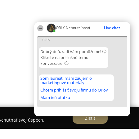
ORLY Nehnuteľností
Live chat
16:09
Dobrý deň, radi Vám pomôžeme! 🙂
Kliknite na príslušnú tému
konverzácie! 🙂
Som laureát, mám záujem o
marketingové materiály
Chcem prihlásiť svoju firmu do Orlov
Mám inú otátku
Zistiť
vychutnať svoj úspech.