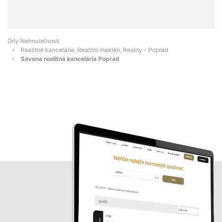
Orly Nehnuteľností
Realitné kancelárie, Realitní makléri, Reality - Poprad
Savona realitná kancelária Poprad