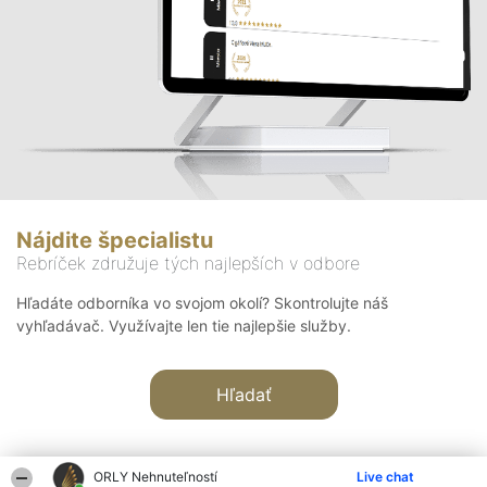
Nájdite špecialistu
Rebríček združuje tých najlepších v odbore
Hľadáte odborníka vo svojom okolí? Skontrolujte náš
vyhľadávač. Využívajte len tie najlepšie služby.
Hľadať
ORLY Nehnuteľností
Live chat