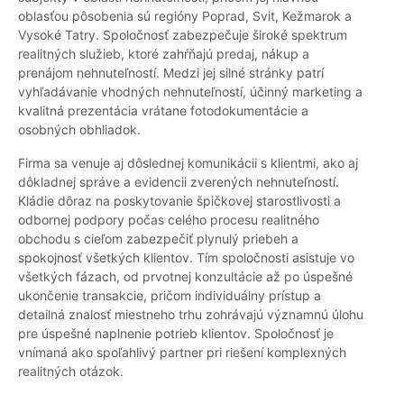
oblasťou pôsobenia sú regióny Poprad, Svit, Kežmarok a
Vysoké Tatry. Spoločnosť zabezpečuje široké spektrum
realitných služieb, ktoré zahŕňajú predaj, nákup a
prenájom nehnuteľností. Medzi jej silné stránky patrí
vyhľadávanie vhodných nehnuteľností, účinný marketing a
kvalitná prezentácia vrátane fotodokumentácie a
osobných obhliadok.
Firma sa venuje aj dôslednej komunikácii s klientmi, ako aj
dôkladnej správe a evidencii zverených nehnuteľností.
Kládie dôraz na poskytovanie špičkovej starostlivosti a
odbornej podpory počas celého procesu realitného
obchodu s cieľom zabezpečiť plynulý priebeh a
spokojnosť všetkých klientov. Tím spoločnosti asistuje vo
všetkých fázach, od prvotnej konzultácie až po úspešné
ukončenie transakcie, pričom individuálny prístup a
detailná znalosť miestneho trhu zohrávajú významnú úlohu
pre úspešné naplnenie potrieb klientov. Spoločnosť je
vnímaná ako spoľahlivý partner pri riešení komplexných
realitných otázok.