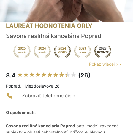
LAUREÁT HODNOTENIA ORLY
Savona realitná kancelária Poprad
Pokaż więcej >>
8.4
(26)
Poprad, Hviezdoslavova 28
Zobraziť telefónne číslo
O spoločnosti:
Savona realitná kancelária Poprad
patrí medzi zavedené
subjekty v oblasti nehnuteľností, pričom jej hlavnou