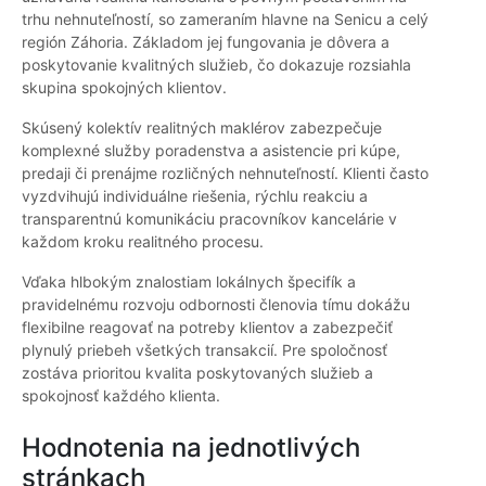
trhu nehnuteľností, so zameraním hlavne na Senicu a celý
región Záhoria. Základom jej fungovania je dôvera a
poskytovanie kvalitných služieb, čo dokazuje rozsiahla
skupina spokojných klientov.
Skúsený kolektív realitných maklérov zabezpečuje
komplexné služby poradenstva a asistencie pri kúpe,
predaji či prenájme rozličných nehnuteľností. Klienti často
vyzdvihujú individuálne riešenia, rýchlu reakciu a
transparentnú komunikáciu pracovníkov kancelárie v
každom kroku realitného procesu.
Vďaka hlbokým znalostiam lokálnych špecifík a
pravidelnému rozvoju odbornosti členovia tímu dokážu
flexibilne reagovať na potreby klientov a zabezpečiť
plynulý priebeh všetkých transakcií. Pre spoločnosť
zostáva prioritou kvalita poskytovaných služieb a
spokojnosť každého klienta.
Hodnotenia na jednotlivých
stránkach