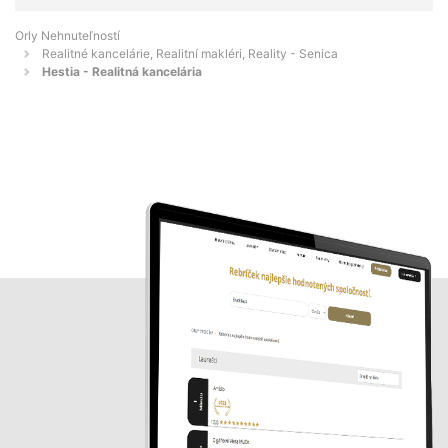
Orly Nehnuteľností
Realitné kancelárie, Realitní makléri, Reality - Senica
Hestia - Realitná kancelária