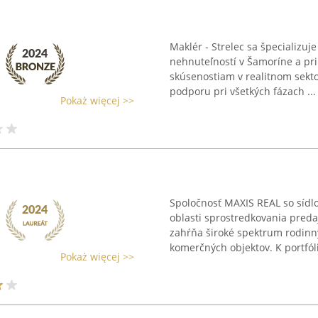
Maklér - Strelec sa špecializuj
nehnuteľností v Šamoríne a pr
skúsenostiam v realitnom sekt
podporu pri všetkých fázach ...
Pokaż więcej >>
Spoločnosť MAXIS REAL so sídl
oblasti sprostredkovania preda
zahŕňa široké spektrum rodinn
komerčných objektov. K portfóli
Pokaż więcej >>