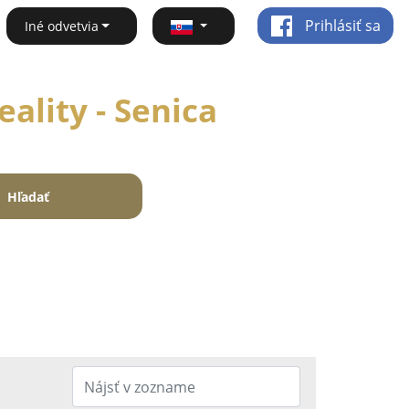
Prihlásiť sa
Iné odvetvia
eality - Senica
Hľadať