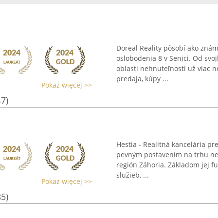
Doreal Reality pôsobí ako znám
oslobodenia 8 v Senici. Od svoj
oblasti nehnuteľností už viac 
predaja, kúpy ...
Pokaż więcej >>
47)
Hestia - Realitná kancelária pr
pevným postavením na trhu neh
región Záhoria. Základom jej f
služieb, ...
Pokaż więcej >>
35)