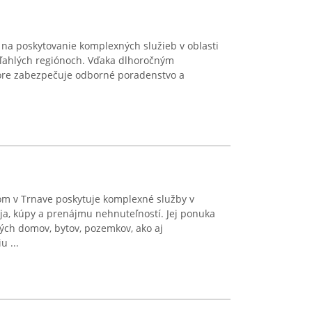
e na poskytovanie komplexných služieb v oblasti
iľahlých regiónoch. Vďaka dlhoročným
ore zabezpečuje odborné poradenstvo a
om v Trnave poskytuje komplexné služby v
ja, kúpy a prenájmu nehnuteľností. Jej ponuka
ých domov, bytov, pozemkov, ako aj
u ...