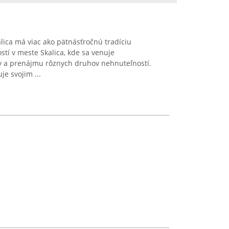
ica má viac ako pätnásťročnú tradíciu
stí v meste Skalica, kde sa venuje
y a prenájmu rôznych druhov nehnuteľností.
je svojim ...