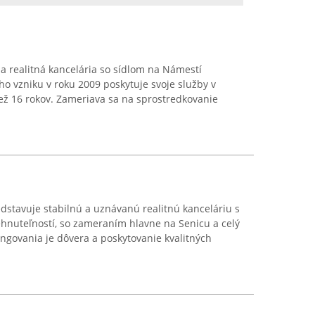
a realitná kancelária so sídlom na Námestí
ho vzniku v roku 2009 poskytuje svoje služby v
než 16 rokov. Zameriava sa na sprostredkovanie
edstavuje stabilnú a uznávanú realitnú kanceláriu s
nuteľností, so zameraním hlavne na Senicu a celý
ungovania je dôvera a poskytovanie kvalitných