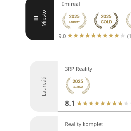
Emireal
Miesto
III
9.0
(
3RP Reality
Laureáti
8.1
Reality komplet