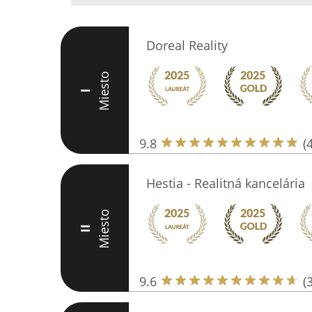
Doreal Reality
Miesto
I
9.8
(
Hestia - Realitná kancelária
Miesto
II
9.6
(