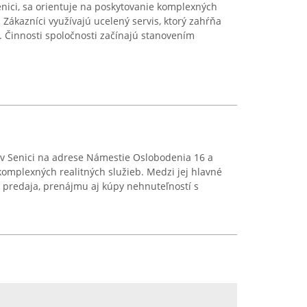
enici, sa orientuje na poskytovanie komplexných
. Zákazníci využívajú ucelený servis, ktorý zahŕňa
t. Činnosti spoločnosti začínajú stanovením
 v Senici na adrese Námestie Oslobodenia 16 a
omplexných realitných služieb. Medzi jej hlavné
e predaja, prenájmu aj kúpy nehnuteľností s