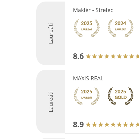
Maklér - Strelec
Laureáti
8.6
MAXIS REAL
Laureáti
8.9