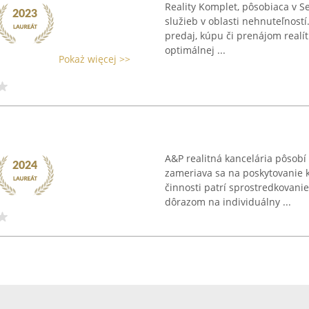
Reality Komplet, pôsobiaca v S
služieb v oblasti nehnuteľností
predaj, kúpu či prenájom realí
optimálnej ...
Pokaż więcej >>
A&P realitná kancelária pôsobí
zameriava sa na poskytovanie k
činnosti patrí sprostredkovani
dôrazom na individuálny ...