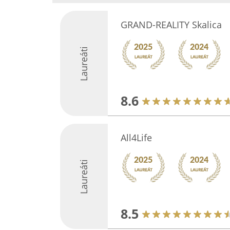
GRAND-REALITY Skalica
Laureáti
8.6
All4Life
Laureáti
8.5