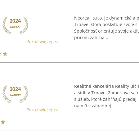
Neoreal, s.r.o. je dynamická a p
Trnave, ktorá poskytuje svoje sl
Spoločnosť orientuje svoje aktiv
pričom zahŕňa ...
Pokaż więcej >>
Realitná kancelária Reality Bič
a sídli v Trnave. Zameriava sa 
služieb, ktoré zahŕňajú predaj
najmä v západnej ...
Pokaż więcej >>