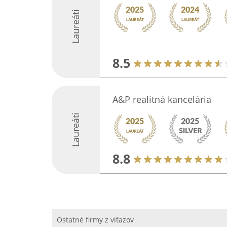
Laureáti
8.5
A&P realitná kancelária
Laureáti
8.8
Ostatné firmy z viťazov