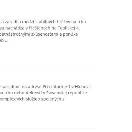
sa zaradila medzi stabilných hráčov na trhu
 sa nachádza v Piešťanoch na Teplickej 4.
 pätnásťročnými skúsenosťami a ponúka
b ...
y so sídlom na adrese Pri cintoríne 1 v Hlohovci
na trhu nehnuteľností v Slovenskej republike.
komplexných služieb spojených s