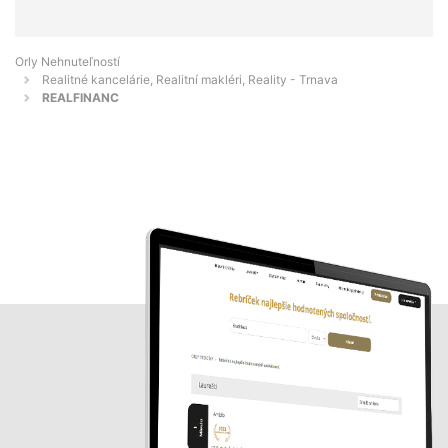
Orly Nehnuteľností
Realitné kancelárie, Realitní makléri, Reality - Trnava
REALFINANC