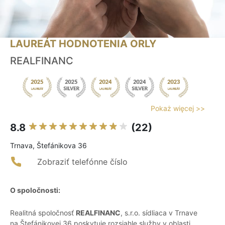
LAUREÁT HODNOTENIA ORLY
REALFINANC
Pokaż więcej >>
8.8
(22)
Trnava, Štefánikova 36
Zobraziť telefónne číslo
O spoločnosti:
Realitná spoločnosť
REALFINANC
, s.r.o. sídliaca v Trnave
na Štefánikovej 36 poskytuje rozsiahle služby v oblasti