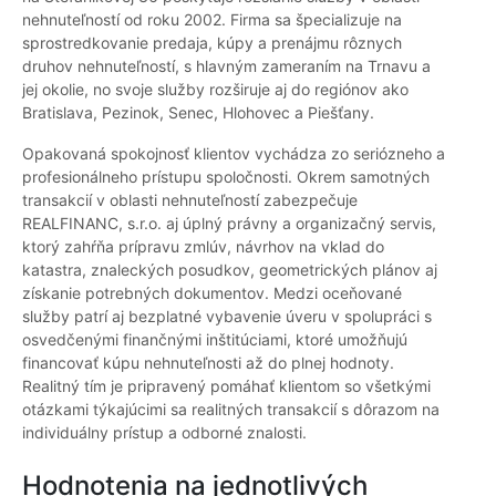
nehnuteľností od roku 2002. Firma sa špecializuje na
sprostredkovanie predaja, kúpy a prenájmu rôznych
druhov nehnuteľností, s hlavným zameraním na Trnavu a
jej okolie, no svoje služby rozširuje aj do regiónov ako
Bratislava, Pezinok, Senec, Hlohovec a Piešťany.
Opakovaná spokojnosť klientov vychádza zo seriózneho a
profesionálneho prístupu spoločnosti. Okrem samotných
transakcií v oblasti nehnuteľností zabezpečuje
REALFINANC, s.r.o. aj úplný právny a organizačný servis,
ktorý zahŕňa prípravu zmlúv, návrhov na vklad do
katastra, znaleckých posudkov, geometrických plánov aj
získanie potrebných dokumentov. Medzi oceňované
služby patrí aj bezplatné vybavenie úveru v spolupráci s
osvedčenými finančnými inštitúciami, ktoré umožňujú
financovať kúpu nehnuteľnosti až do plnej hodnoty.
Realitný tím je pripravený pomáhať klientom so všetkými
otázkami týkajúcimi sa realitných transakcií s dôrazom na
individuálny prístup a odborné znalosti.
Hodnotenia na jednotlivých