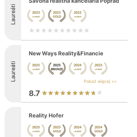
Savona realitná kancelária Poprad
Laureáti
New Ways Reality&Financie
Laureáti
Pokaż więcej >>
8.7
Reality Hofer