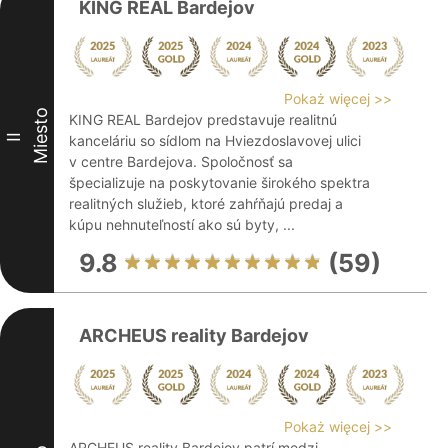
KING REAL Bardejov
Pokaż więcej >>
Miesto
KING REAL Bardejov predstavuje realitnú
II
kanceláriu so sídlom na Hviezdoslavovej ulici
v centre Bardejova. Spoločnosť sa
špecializuje na poskytovanie širokého spektra
realitných služieb, ktoré zahŕňajú predaj a
kúpu nehnuteľností ako sú byty, ...
9.8
(59)
ARCHEUS reality Bardejov
Pokaż więcej >>
ARCHEUS reality Bardejov patrí medzi