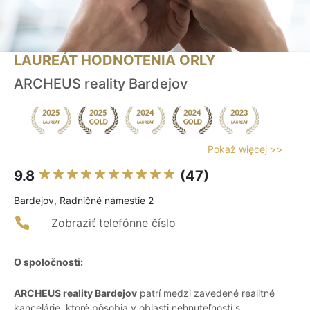
LAUREÁT HODNOTENIA ORLY
ARCHEUS reality Bardejov
Pokaż więcej >>
9.8
(47)
Bardejov, Radničné námestie 2
Zobraziť telefónne číslo
O spoločnosti:
ARCHEUS reality Bardejov
patrí medzi zavedené realitné
kancelárie, ktoré pôsobia v oblasti nehnuteľností s