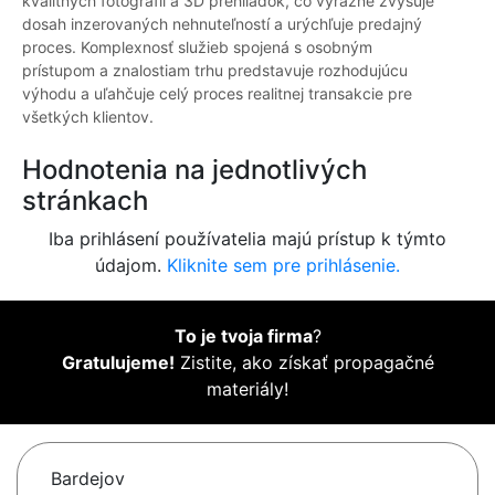
kvalitných fotografií a 3D prehliadok, čo výrazne zvyšuje
dosah inzerovaných nehnuteľností a urýchľuje predajný
proces. Komplexnosť služieb spojená s osobným
prístupom a znalostiam trhu predstavuje rozhodujúcu
výhodu a uľahčuje celý proces realitnej transakcie pre
všetkých klientov.
Hodnotenia na jednotlivých
stránkach
Iba prihlásení používatelia majú prístup k týmto
údajom.
Kliknite sem pre prihlásenie.
To je tvoja firma
?
Gratulujeme!
Zistite, ako získať propagačné
materiály!
Bardejov