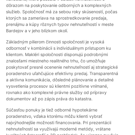
dôrazom na poskytovanie odborných a komplexných
služieb. Spoločnosť má za sebou roky skúseností, počas
ktorých sa zameriava na sprostredkovanie predaja,
prenájmu a kúpy rôznych typov nehnuteľností v meste
Bardejov a v jeho blízkom okolí.
Základným pilierom činnosti spoločnosti je vysoká
odbornosť v kombinácii s individuálnym prístupom ku
klientom. Makléri spoločnosti disponujú podrobnými
znalosťami miestneho realitného trhu, čo umožňuje
poskytovať presné ocenenie nehnuteľností aj strategické
poradenstvo uľahčujúce efektívny predaj. Transparentná
a aktívna komunikácia, dôsledné plánovanie a detailné
vysvetlenia procesov sú klientmi pozitívne vnímané,
rovnako ako komplexné právne služby od prípravy
dokumentov až po zápis práva do katastra.
Súčasťou ponuky je tiež odborné hypotekárne
poradenstvo, vďaka ktorému môžu klienti vybrať
najvýhodnejšie možnosti financovania. Pri prezentácii
nehnuteľností sa využívajú moderné metódy, vrátane