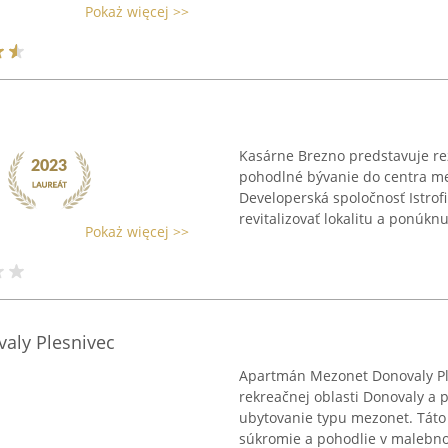
Pokaż więcej >>
Kasárne Brezno predstavuje rez
pohodlné bývanie do centra mes
Developerská spoločnosť Istrofi
revitalizovať lokalitu a ponúknuť
Pokaż więcej >>
aly Plesnivec
Apartmán Mezonet Donovaly Pl
rekreačnej oblasti Donovaly a
ubytovanie typu mezonet. Táto l
súkromie a pohodlie v malebno