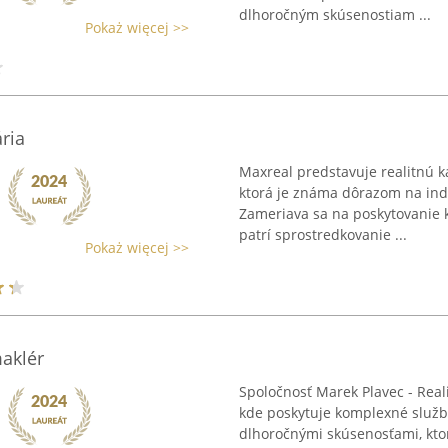
dlhoročným skúsenostiam ...
Pokaż więcej >>
ria
Maxreal predstavuje realitnú ka
ktorá je známa dôrazom na indi
Zameriava sa na poskytovanie 
patrí sprostredkovanie ...
Pokaż więcej >>
maklér
Spoločnosť Marek Plavec - Realit
kde poskytuje komplexné služby
dlhoročnými skúsenosťami, kto