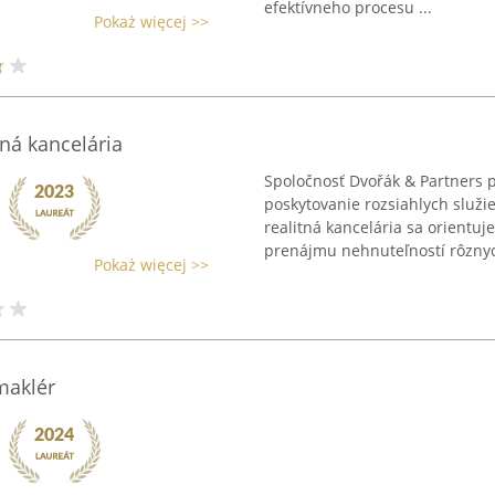
efektívneho procesu ...
Pokaż więcej >>
tná kancelária
Spoločnosť Dvořák & Partners 
poskytovanie rozsiahlych služie
realitná kancelária sa orientuj
prenájmu nehnuteľností rôznyc
Pokaż więcej >>
 maklér