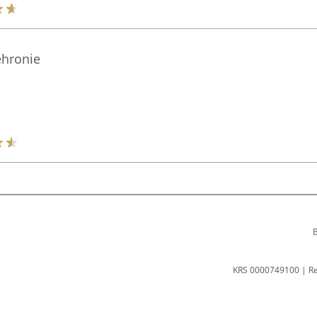
ehronie
B
KRS 0000749100 | R