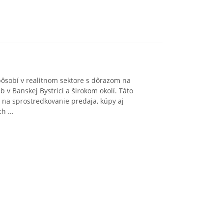
pôsobí v realitnom sektore s dôrazom na
b v Banskej Bystrici a širokom okolí. Táto
e na sprostredkovanie predaja, kúpy aj
h ...