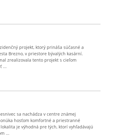
idenčný projekt, ktorý prináša súčasné a
ta Brezno, v priestore bývalých kasární.
nal zrealizovala tento projekt s cieľom
 ...
esnivec sa nachádza v centre známej
 ponúka hosťom komfortné a priestranné
okalita je výhodná pre tých, ktorí vyhľadávajú
m ...