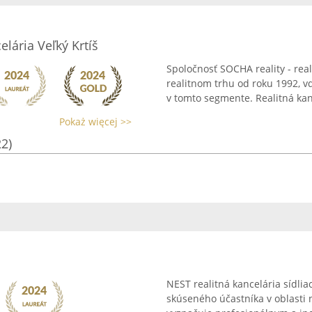
elária Veľký Krtíš
Spoločnosť SOCHA reality - real
realitnom trhu od roku 1992, v
v tomto segmente. Realitná kan
Pokaż więcej >>
22)
NEST realitná kancelária sídlia
skúseného účastníka v oblasti n