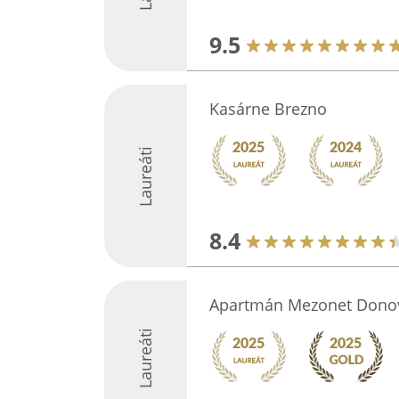
9.5
Kasárne Brezno
Laureáti
8.4
Apartmán Mezonet Donov
Laureáti