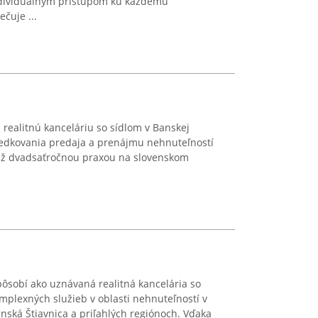
ndividuálnym prístupom ku každému
čuje ...
 realitnú kanceláriu so sídlom v Banskej
tredkovania predaja a prenájmu nehnuteľností
než dvadsaťročnou praxou na slovenskom
pôsobí ako uznávaná realitná kancelária so
plexných služieb v oblasti nehnuteľností v
nská Štiavnica a priľahlých regiónoch. Vďaka