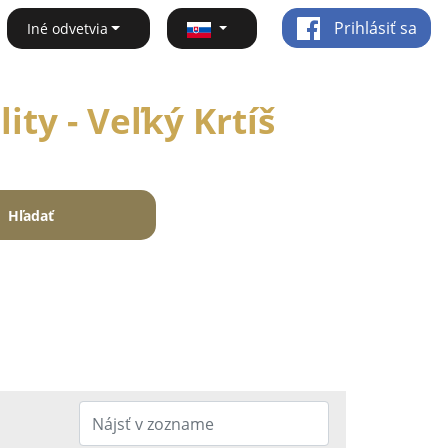
Prihlásiť sa
Iné odvetvia
ity - Veľký Krtíš
Hľadať