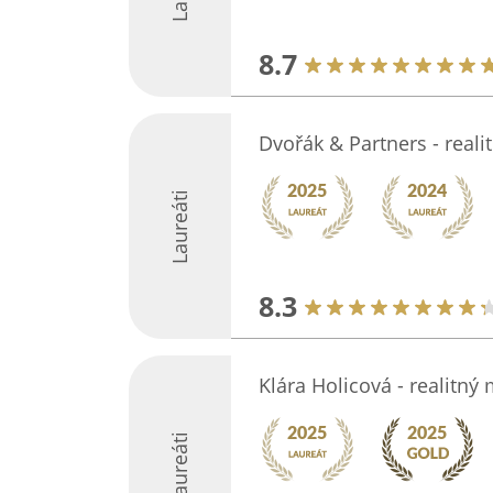
8.7
Dvořák & Partners - reali
Laureáti
8.3
Klára Holicová - realitný
Laureáti