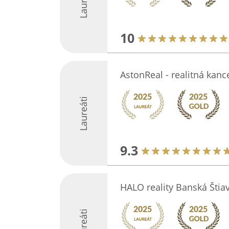
Laureáti
10
AstonReal - realitná kanc
Laureáti
9.3
HALO reality Banská Štia
Laureáti