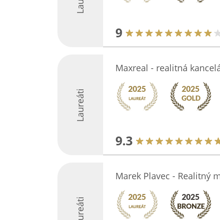
9
Maxreal - realitná kancelá
Laureáti
9.3
Marek Plavec - Realitný 
Laureáti