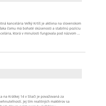
itná kancelária Veľký Krtíš je aktívna na slovenskom
ďaka čomu má bohaté skúsenosti a stabilnú pozíciu
celária, ktorá v minulosti fungovala pod názvom ...
ca na Krátkej 14 v Sliači je považovaná za
ehnuteľností. Jej tím realitných maklérov sa