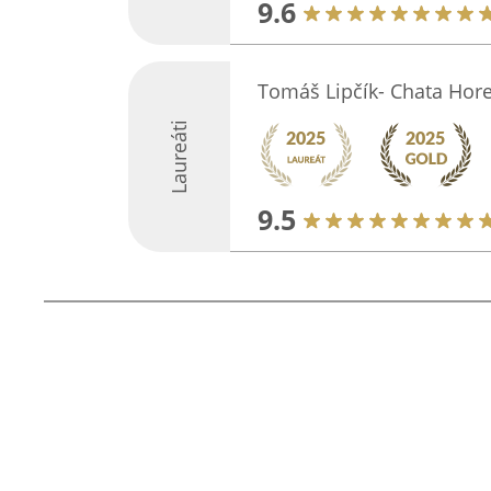
9.6
Tomáš Lipčík- Chata Hor
Laureáti
9.5