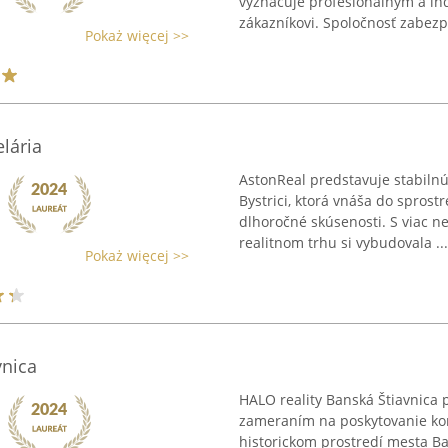
vyznačuje profesionálnym a i
zákazníkovi. Spoločnosť zabezpe
Pokaż więcej >>
elária
AstonReal predstavuje stabilnú
Bystrici, ktorá vnáša do spros
dlhoročné skúsenosti. S viac 
realitnom trhu si vybudovala ...
Pokaż więcej >>
vnica
HALO reality Banská Štiavnica 
zameraním na poskytovanie kom
historickom prostredí mesta Ba