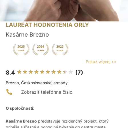
LAUREÁT HODNOTENIA ORLY
Kasárne Brezno
Pokaż więcej >>
8.4
(7)
Brezno, Československej armády
Zobraziť telefónne číslo
O spoločnosti:
Kasárne Brezno
predstavuje rezidenčný projekt, ktorý
prináša súčasné a pohodlné bývanie do centra mesta