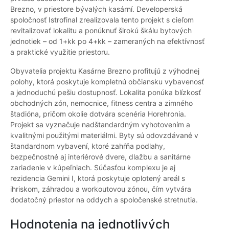
Brezno, v priestore bývalých kasární. Developerská
spoločnosť Istrofinal zrealizovala tento projekt s cieľom
revitalizovať lokalitu a ponúknuť širokú škálu bytových
jednotiek – od 1+kk po 4+kk – zameraných na efektívnosť
a praktické využitie priestoru.
Obyvatelia projektu Kasárne Brezno profitujú z výhodnej
polohy, ktorá poskytuje kompletnú občiansku vybavenosť
a jednoduchú pešiu dostupnosť. Lokalita ponúka blízkosť
obchodných zón, nemocnice, fitness centra a zimného
štadióna, pričom okolie dotvára scenéria Horehronia.
Projekt sa vyznačuje nadštandardným vyhotovením a
kvalitnými použitými materiálmi. Byty sú odovzdávané v
štandardnom vybavení, ktoré zahŕňa podlahy,
bezpečnostné aj interiérové dvere, dlažbu a sanitárne
zariadenie v kúpeľniach. Súčasťou komplexu je aj
rezidencia Gemini I, ktorá poskytuje oplotený areál s
ihriskom, záhradou a workoutovou zónou, čím vytvára
dodatočný priestor na oddych a spoločenské stretnutia.
Hodnotenia na jednotlivých