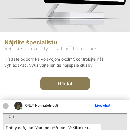
Nájdite špecialistu
Rebríček združuje tých najlepších v odbore
Hľadáte odborníka vo svojom okolí? Skontrolujte náš
vyhľadávač. Využívajte len tie najlepšie služby.
Hľadať
ORLY Nehnuteľností
Live chat
17:11
Organizátor hodnotenia
Hodnotenie
Kontakt
Dobrý deň, radi Vám pomôžeme! 🙂 Kliknite na