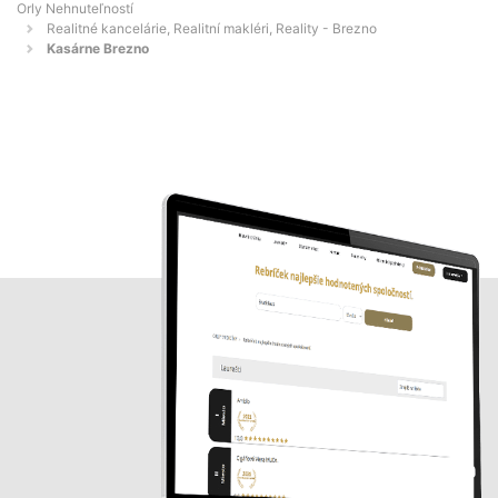
Orly Nehnuteľností
Realitné kancelárie, Realitní makléri, Reality - Brezno
Kasárne Brezno