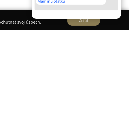
Mám inú otátku
Zistiť
vychutnať svoj úspech.
á kancelária pôsobiaca na trhu s
d roku 2008. Spoločnosť sa profiluje
služieb v oblasti sprostredkovania predaja a
m sa sústreďuje predovšetkým na bratislavský
my sa nachádza v prestížnom projekte Sky Park by
zameranie na kvalitu a moderné riešenia.
tup ku klientom a zostavuje portfólio, ktoré
 rodinných domov aj starších nehnuteľností s