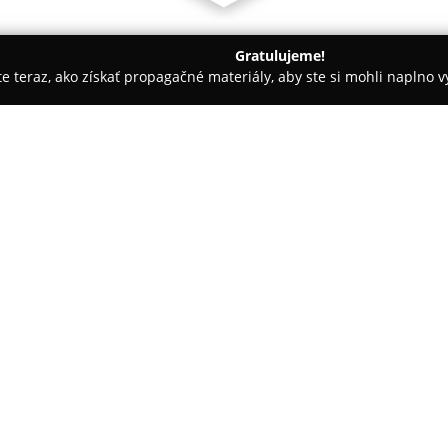
Gratulujeme!
ite teraz, ako získať propagačné materiály, aby ste si mohli naplno 
makléri, Reality - Bratislava
RIVERS REAL ESTATE
O spoločnosti:
RIVERS REAL ESTATE
je realitn
nehnuteľnosťami na Slovensku o
poskytovaním nadštandardných 
prenájmu nehnuteľností, pričo
Pokaż więcej >>
región a jeho okolie. Sídlo fir
Zaha Hadid, čo dokresľuje jej 
Agentúra ponúka komplexný prís
pozostáva z novostavieb bytov,