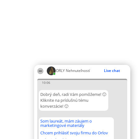
ORLY Nehnuteľností
Live chat
10:06
Dobrý deň, radi Vám pomôžeme! 🙂
Kliknite na príslušnú tému
konverzácie! 🙂
Som laureát, mám záujem o
marketingové materiály
Chcem prihlásiť svoju firmu do Orlov