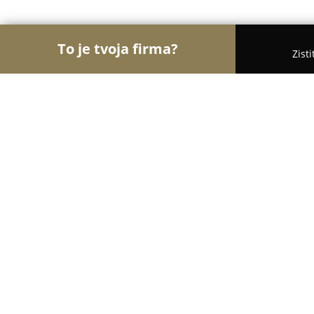
To je tvoja firma?
Zist
Orly Nehnuteľností
Realitné kancelárie, Realitní 
RIVERS REAL ESTATE
10
(132)
Bratislava, Čulenova 5