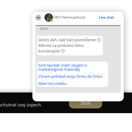
ORLY Nehnuteľností
Live chat
08:50
Dobrý deň, radi Vám pomôžeme! 🙂
Kliknite na príslušnú tému
konverzácie! 🙂
Som laureát, mám záujem o
marketingové materiály
Chcem prihlásiť svoju firmu do Orlov
Mám inú otátku
Zistiť
vychutnať svoj úspech.
šim službám