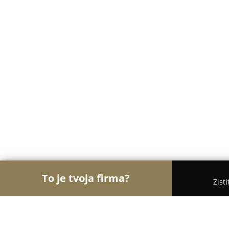
To je tvoja firma?
Zist
Orly Nehnuteľností
Realitné kancelárie, Realitní