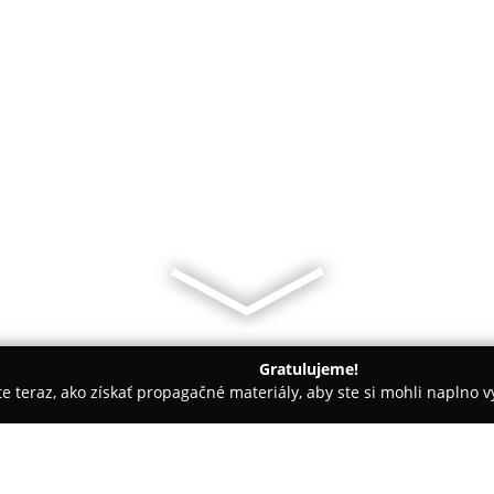
Gratulujeme!
ite teraz, ako získať propagačné materiály, aby ste si mohli naplno 
 makléri, Reality - Dunajská Streda
Štefan Mátis RE/MAX - k Va