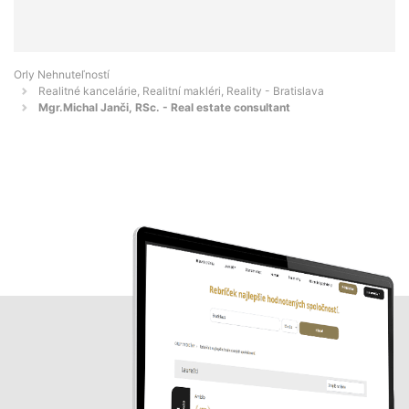
Orly Nehnuteľností
Realitné kancelárie, Realitní makléri, Reality - Bratislava
Mgr.Michal Janči, RSc. - Real estate consultant