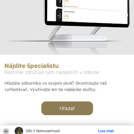
Nájdite špecialistu
Rebríček združuje tých najlepších v odbore
Hľadáte odborníka vo svojom okolí? Skontrolujte náš
vyhľadávač. Využívajte len tie najlepšie služby.
Hľadať
ORLY Nehnuteľností
Live chat