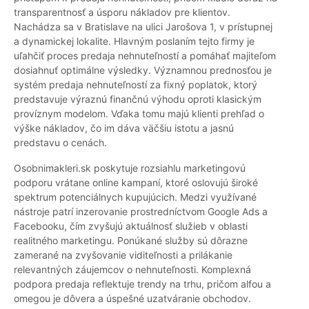
transparentnosť a úsporu nákladov pre klientov.
Nachádza sa v Bratislave na ulici Jarošova 1, v prístupnej
a dynamickej lokalite. Hlavným poslaním tejto firmy je
uľahčiť proces predaja nehnuteľností a pomáhať majiteľom
dosiahnuť optimálne výsledky. Významnou prednosťou je
systém predaja nehnuteľností za fixný poplatok, ktorý
predstavuje výraznú finančnú výhodu oproti klasickým
províznym modelom. Vďaka tomu majú klienti prehľad o
výške nákladov, čo im dáva väčšiu istotu a jasnú
predstavu o cenách.
Osobnimakleri.sk poskytuje rozsiahlu marketingovú
podporu vrátane online kampaní, ktoré oslovujú široké
spektrum potenciálnych kupujúcich. Medzi využívané
nástroje patrí inzerovanie prostredníctvom Google Ads a
Facebooku, čím zvyšujú aktuálnosť služieb v oblasti
realitného marketingu. Ponúkané služby sú dôrazne
zamerané na zvyšovanie viditeľnosti a prilákanie
relevantných záujemcov o nehnuteľnosti. Komplexná
podpora predaja reflektuje trendy na trhu, pričom alfou a
omegou je dôvera a úspešné uzatváranie obchodov.