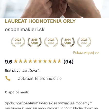
LAUREÁT HODNOTENIA ORLY
osobnimakleri.sk
Pokaż więcej >>
9.6
(94)
Bratislava, Jarošova 1
Zobraziť telefónne číslo
O spoločnosti:
Spoločnosť
osobnimakleri.sk
sa vyznačuje moderným
prístupom k predaju nehnuteľností, pričom kladie dôraz na