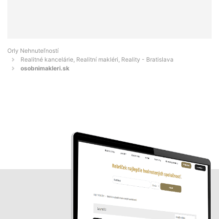
Orly Nehnuteľností
Realitné kancelárie, Realitní makléri, Reality - Bratislava
osobnimakleri.sk