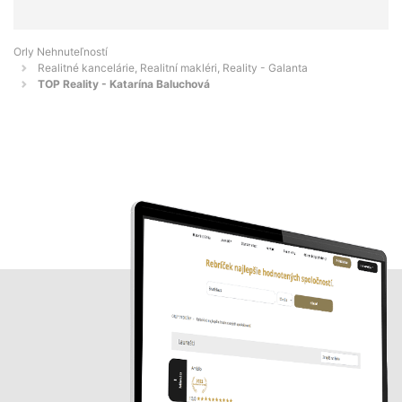
Orly Nehnuteľností
Realitné kancelárie, Realitní makléri, Reality - Galanta
TOP Reality - Katarína Baluchová