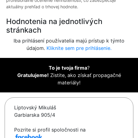
profesionálne ocenenie nehnuteľnosti, čo zabezpečuje
aktuálny prehľad o trhovej hodnote.
Hodnotenia na jednotlivých
stránkach
Iba prihlásení používatelia majú prístup k týmto
údajom.
Kliknite sem pre prihlásenie.
To je tvoja firma
?
Gratulujeme!
Zistite, ako získať propagačné
materiály!
Liptovský Mikuláš
Garbiarska 905/4
Pozrite si profil spoločnosti na