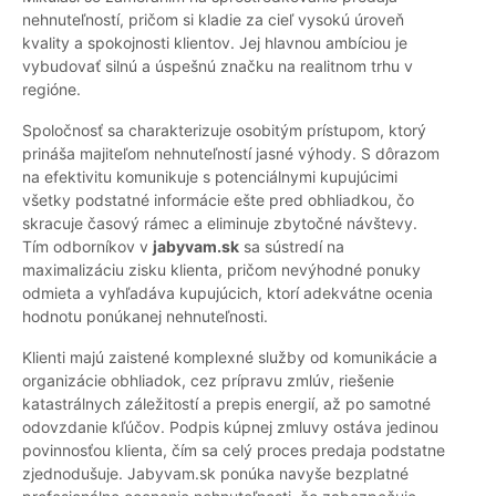
nehnuteľností, pričom si kladie za cieľ vysokú úroveň
kvality a spokojnosti klientov. Jej hlavnou ambíciou je
vybudovať silnú a úspešnú značku na realitnom trhu v
regióne.
Spoločnosť sa charakterizuje osobitým prístupom, ktorý
prináša majiteľom nehnuteľností jasné výhody. S dôrazom
na efektivitu komunikuje s potenciálnymi kupujúcimi
všetky podstatné informácie ešte pred obhliadkou, čo
skracuje časový rámec a eliminuje zbytočné návštevy.
Tím odborníkov v
jabyvam.sk
sa sústredí na
maximalizáciu zisku klienta, pričom nevýhodné ponuky
odmieta a vyhľadáva kupujúcich, ktorí adekvátne ocenia
hodnotu ponúkanej nehnuteľnosti.
Klienti majú zaistené komplexné služby od komunikácie a
organizácie obhliadok, cez prípravu zmlúv, riešenie
katastrálnych záležitostí a prepis energií, až po samotné
odovzdanie kľúčov. Podpis kúpnej zmluvy ostáva jedinou
povinnosťou klienta, čím sa celý proces predaja podstatne
zjednodušuje. Jabyvam.sk ponúka navyše bezplatné