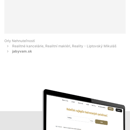
Orly Nehnuteľností
Realitné kancelárie, Realitní makléri, Reality - Liptovský Mikuláš
jabyvam.sk