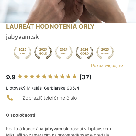
LAUREÁT HODNOTENIA ORLY
jabyvam.sk
Pokaż więcej >>
9.9
(37)
Liptovský Mikuláš, Garbiarska 905/4
Zobraziť telefónne číslo
O spoločnosti:
Realitná kancelária
jabyvam.sk
pôsobí v Liptovskom
Mikuláši so zameraním na sprostredkovanie predaja