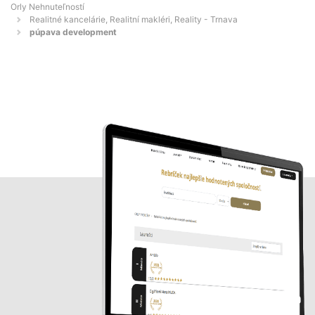
Orly Nehnuteľností
Realitné kancelárie, Realitní makléri, Reality - Trnava
púpava development