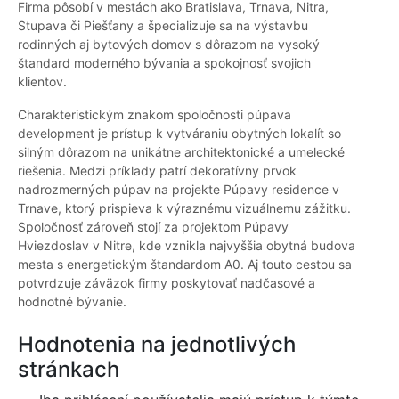
Firma pôsobí v mestách ako Bratislava, Trnava, Nitra,
Stupava či Piešťany a špecializuje sa na výstavbu
rodinných aj bytových domov s dôrazom na vysoký
štandard moderného bývania a spokojnosť svojich
klientov.
Charakteristickým znakom spoločnosti púpava
development je prístup k vytváraniu obytných lokalít so
silným dôrazom na unikátne architektonické a umelecké
riešenia. Medzi príklady patrí dekoratívny prvok
nadrozmerných púpav na projekte Púpavy residence v
Trnave, ktorý prispieva k výraznému vizuálnemu zážitku.
Spoločnosť zároveň stojí za projektom Púpavy
Hviezdoslav v Nitre, kde vznikla najvyššia obytná budova
mesta s energetickým štandardom A0. Aj touto cestou sa
potvrdzuje záväzok firmy poskytovať nadčasové a
hodnotné bývanie.
Hodnotenia na jednotlivých
stránkach