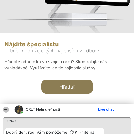
Nájdite špecialistu
Rebríček združuje tých najlepších v odbore
Hľadáte odborníka vo svojom okolí? Skontrolujte náš
vyhľadávač. Využívajte len tie najlepšie služby.
Hľadať
ORLY Nehnuteľností
Live chat
02:49
Organizátor hodnotenia
Hodnotenie
Kontakt
Dobrý deň, radi Vám pomôžeme! 🙂 Kliknite na