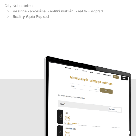
Orly Nehnuteľností
Realitné kancelárie, Realitní makléri, Reality - Poprad
Reality Alpia Poprad