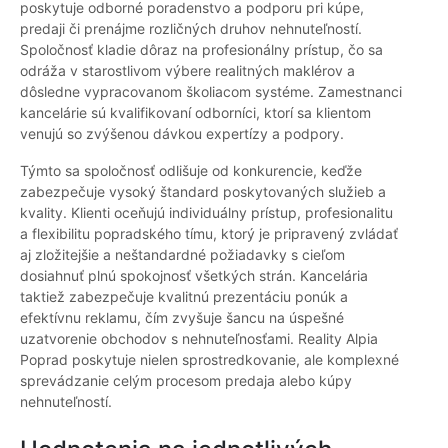
poskytuje odborné poradenstvo a podporu pri kúpe,
predaji či prenájme rozličných druhov nehnuteľností.
Spoločnosť kladie dôraz na profesionálny prístup, čo sa
odráža v starostlivom výbere realitných maklérov a
dôsledne vypracovanom školiacom systéme. Zamestnanci
kancelárie sú kvalifikovaní odborníci, ktorí sa klientom
venujú so zvýšenou dávkou expertízy a podpory.
Týmto sa spoločnosť odlišuje od konkurencie, keďže
zabezpečuje vysoký štandard poskytovaných služieb a
kvality. Klienti oceňujú individuálny prístup, profesionalitu
a flexibilitu popradského tímu, ktorý je pripravený zvládať
aj zložitejšie a neštandardné požiadavky s cieľom
dosiahnuť plnú spokojnosť všetkých strán. Kancelária
taktiež zabezpečuje kvalitnú prezentáciu ponúk a
efektívnu reklamu, čím zvyšuje šancu na úspešné
uzatvorenie obchodov s nehnuteľnosťami. Reality Alpia
Poprad poskytuje nielen sprostredkovanie, ale komplexné
sprevádzanie celým procesom predaja alebo kúpy
nehnuteľností.