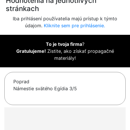
Hodnotenia na jednotlivých
stránkach
Iba prihlásení používatelia majú prístup k týmto
údajom.
Kliknite sem pre prihlásenie.
To je tvoja firma
?
Gratulujeme!
Zistite, ako získať propagačné
materiály!
Poprad
Námestie svätého Egídia 3/5