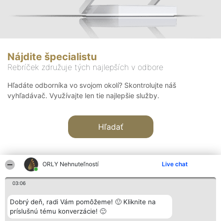
Nájdite špecialistu
Rebríček združuje tých najlepších v odbore
Hľadáte odborníka vo svojom okolí? Skontrolujte náš
vyhľadávač. Využívajte len tie najlepšie služby.
Hľadať
ORLY Nehnuteľností
Live chat
03:06
Organizátor hodnotenia
Hodnotenie
Kontakt
Dobrý deň, radi Vám pomôžeme! 🙂 Kliknite na
Bright Side Solutions sp. z o.
Laureáti
Kontakt
príslušnú tému konverzácie! 🙂
o. sp. k.
Lista