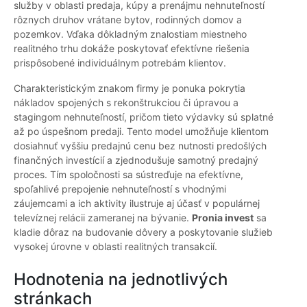
služby v oblasti predaja, kúpy a prenájmu nehnuteľností
rôznych druhov vrátane bytov, rodinných domov a
pozemkov. Vďaka dôkladným znalostiam miestneho
realitného trhu dokáže poskytovať efektívne riešenia
prispôsobené individuálnym potrebám klientov.
Charakteristickým znakom firmy je ponuka pokrytia
nákladov spojených s rekonštrukciou či úpravou a
stagingom nehnuteľností, pričom tieto výdavky sú splatné
až po úspešnom predaji. Tento model umožňuje klientom
dosiahnuť vyššiu predajnú cenu bez nutnosti predošlých
finančných investícií a zjednodušuje samotný predajný
proces. Tím spoločnosti sa sústreďuje na efektívne,
spoľahlivé prepojenie nehnuteľností s vhodnými
záujemcami a ich aktivity ilustruje aj účasť v populárnej
televíznej relácii zameranej na bývanie.
Pronia invest
sa
kladie dôraz na budovanie dôvery a poskytovanie služieb
vysokej úrovne v oblasti realitných transakcií.
Hodnotenia na jednotlivých
stránkach