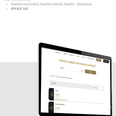
Realitné kancelárie, Realitní makléri, Reality - Bratislava
OFFICE 142