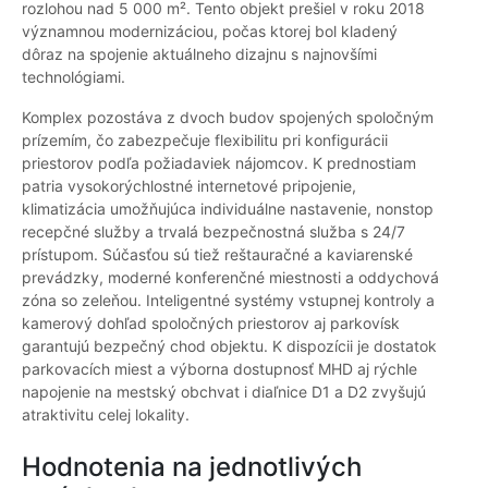
rozlohou nad 5 000 m². Tento objekt prešiel v roku 2018
významnou modernizáciou, počas ktorej bol kladený
dôraz na spojenie aktuálneho dizajnu s najnovšími
technológiami.
Komplex pozostáva z dvoch budov spojených spoločným
prízemím, čo zabezpečuje flexibilitu pri konfigurácii
priestorov podľa požiadaviek nájomcov. K prednostiam
patria vysokorýchlostné internetové pripojenie,
klimatizácia umožňujúca individuálne nastavenie, nonstop
recepčné služby a trvalá bezpečnostná služba s 24/7
prístupom. Súčasťou sú tiež reštauračné a kaviarenské
prevádzky, moderné konferenčné miestnosti a oddychová
zóna so zeleňou. Inteligentné systémy vstupnej kontroly a
kamerový dohľad spoločných priestorov aj parkovísk
garantujú bezpečný chod objektu. K dispozícii je dostatok
parkovacích miest a výborna dostupnosť MHD aj rýchle
napojenie na mestský obchvat i diaľnice D1 a D2 zvyšujú
atraktivitu celej lokality.
Hodnotenia na jednotlivých