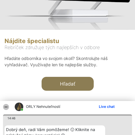
Nájdite špecialistu
Rebríček združuje tých najlepších v odbore
Hľadáte odborníka vo svojom okolí? Skontrolujte náš
vyhľadávač. Využívajte len tie najlepšie služby.
Hľadať
ORLY Nehnuteľností
Live chat
14:46
Organizátor hodnotenia
Hodnotenie
Kontakt
Dobrý deň, radi Vám pomôžeme! 🙂 Kliknite na
Bright Side Solutions sp. z o.
Laureáti
Kontakt