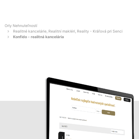
Orly Nehnuteľností
Realitné kancelárie, Realitní makléri, Reality - Kráľová pri Senci
Konfido - realitná kancelária