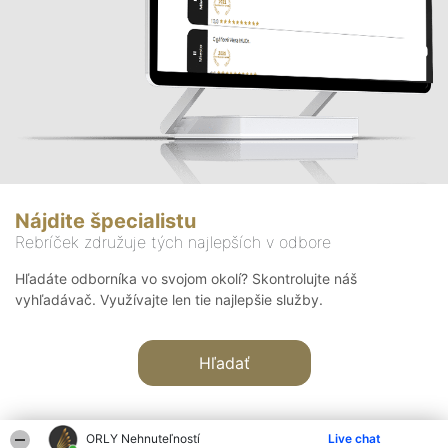
Nájdite špecialistu
Rebríček združuje tých najlepších v odbore
Hľadáte odborníka vo svojom okolí? Skontrolujte náš
vyhľadávač. Využívajte len tie najlepšie služby.
Hľadať
ORLY Nehnuteľností
Live chat