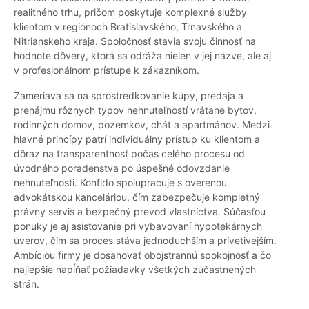
realitného trhu, pričom poskytuje komplexné služby
klientom v regiónoch Bratislavského, Trnavského a
Nitrianskeho kraja. Spoločnosť stavia svoju činnosť na
hodnote dôvery, ktorá sa odráža nielen v jej názve, ale aj
v profesionálnom prístupe k zákazníkom.
Zameriava sa na sprostredkovanie kúpy, predaja a
prenájmu rôznych typov nehnuteľností vrátane bytov,
rodinných domov, pozemkov, chát a apartmánov. Medzi
hlavné princípy patrí individuálny prístup ku klientom a
dôraz na transparentnosť počas celého procesu od
úvodného poradenstva po úspešné odovzdanie
nehnuteľnosti. Konfido spolupracuje s overenou
advokátskou kanceláriou, čím zabezpečuje kompletný
právny servis a bezpečný prevod vlastníctva. Súčasťou
ponuky je aj asistovanie pri vybavovaní hypotekárnych
úverov, čím sa proces stáva jednoduchším a prívetivejším.
Ambíciou firmy je dosahovať obojstrannú spokojnosť a čo
najlepšie napĺňať požiadavky všetkých zúčastnených
strán.