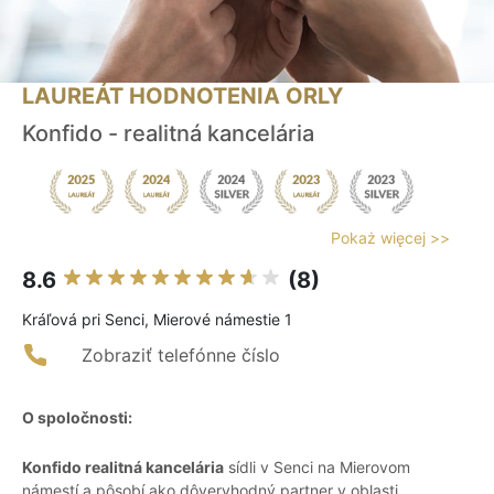
LAUREÁT HODNOTENIA ORLY
Konfido - realitná kancelária
Pokaż więcej >>
8.6
(8)
Kráľová pri Senci, Mierové námestie 1
Zobraziť telefónne číslo
O spoločnosti:
Konfido realitná kancelária
sídli v Senci na Mierovom
námestí a pôsobí ako dôveryhodný partner v oblasti