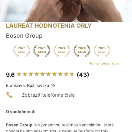
LAUREÁT HODNOTENIA ORLY
Bosen Group
Pokaż więcej >>
9.6
(43)
Bratislava, Ružinovská 42
Zobraziť telefónne číslo
O spoločnosti:
Bosen Group
je významnou realitnou kanceláriou, ktorá
pôsobí na slovenskom trhu s nehnuteľnosťami od roku