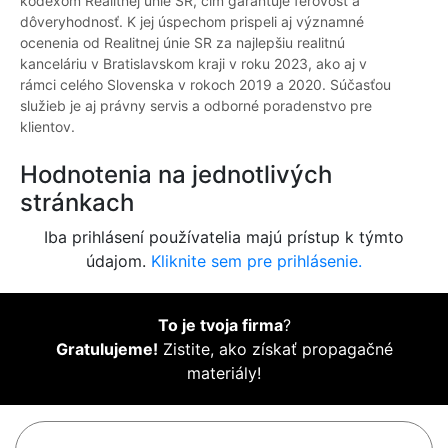
kódexom Realitnej únie SR, čím garantuje férovosť a
dôveryhodnosť. K jej úspechom prispeli aj významné
ocenenia od Realitnej únie SR za najlepšiu realitnú
kanceláriu v Bratislavskom kraji v roku 2023, ako aj v
rámci celého Slovenska v rokoch 2019 a 2020. Súčasťou
služieb je aj právny servis a odborné poradenstvo pre
klientov.
Hodnotenia na jednotlivých
stránkach
Iba prihlásení používatelia majú prístup k týmto
údajom.
Kliknite sem pre prihlásenie.
To je tvoja firma
?
Gratulujeme!
Zistite, ako získať propagačné
materiály!