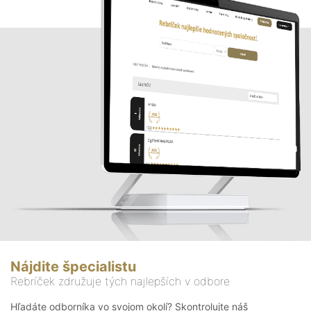
Nájdite špecialistu
Rebríček združuje tých najlepších v odbore
Hľadáte odborníka vo svojom okolí? Skontrolujte náš