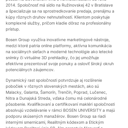
2014. Spoločnosť má sídlo na Ružinovskej 42 v Bratislave
a špecializuje sa na sprostredkovanie predaja, prenájmu a
kúpy rôznych druhov nehnuteľností. Klientom poskytuje
komplexné služby, pričom kladie dôraz na profesionálny
prístup.
Bosen Group využíva inovatívne marketingové nástroje,
medzi ktoré patria online platformy, aktívna komunikácia
na sociálnych sieťach a moderné technológie ako letecké
snímky či virtuálne 3D prehliadky, čo jej umožňuje
efektívne prezentovať svoje ponuky a osloviť široký okruh
potenciálnych záujemcov.
Dynamický rast spoločnosti potvrdzuje aj rozšírenie
pobočiek v rôznych slovenských mestách, ako sú
Malacky, Galanta, Šamorín, Trenčín, Poprad, Lučenec,
Nitra a Dunajská Streda, vďaka čomu má celonárodné
pôsobenie. Kvalifikovaní a certifikovaní makléri spoločnosti
absolvujú vzdelávanie v rámci BOSEN UNIVERSITY a majú
podporu skúsených manažérov. Bosen Group sa riadi
internými smernicami, Realitným kódexom a Etickým