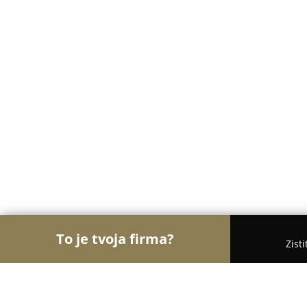
To je tvoja firma?
Zist
Orly Nehnuteľností
Realitné kancelárie, Realitní