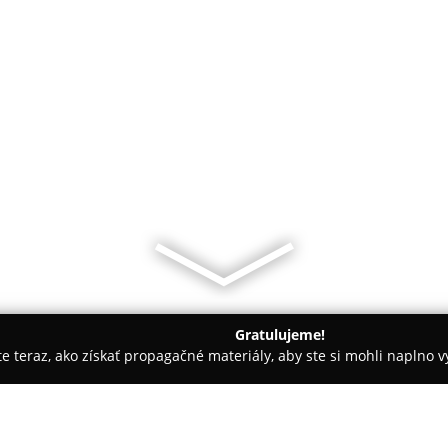
Gratulujeme!
ite teraz, ako získať propagačné materiály, aby ste si mohli naplno 
 makléri, Reality - Poprad
Business Center