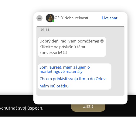
ORLY Nehnuteľností
Live chat
01:18
Dobrý deň, radi Vám pomôžeme! 🙂
Kliknite na príslušnú tému
konverzácie! 🙂
Som laureát, mám záujem o
marketingové materiály
Chcem prihlásiť svoju firmu do Orlov
Mám inú otátku
Zistiť
vychutnať svoj úspech.