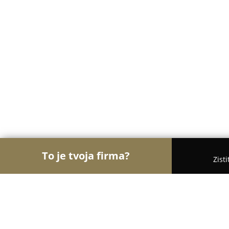
To je tvoja firma?
Zist
Orly Nehnuteľností
Realitné kancelárie, Realitní 