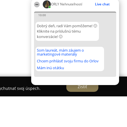
ORLY Nehnuteľností
Live chat
10:00
Dobrý deň, radi Vám pomôžeme! 🙂
Kliknite na príslušnú tému
konverzácie! 🙂
Som laureát, mám záujem o
marketingové materiály
Chcem prihlásiť svoju firmu do Orlov
Mám inú otátku
Zistiť
vychutnať svoj úspech.