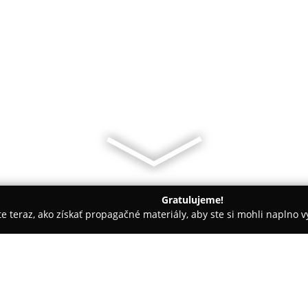
Gratulujeme!
ite teraz, ako získať propagačné materiály, aby ste si mohli naplno 
makléri, Reality - Bratislava
Búdka 22