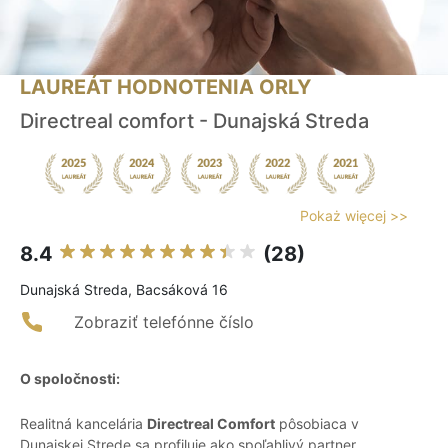
LAUREÁT HODNOTENIA ORLY
Directreal comfort - Dunajská Streda
Pokaż więcej >>
8.4
(28)
Dunajská Streda, Bacsáková 16
Zobraziť telefónne číslo
O spoločnosti:
Realitná kancelária
Directreal Comfort
pôsobiaca v
Dunajskej Strede sa profiluje ako spoľahlivý partner