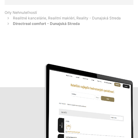
Orly Nehnuteľností
Realitné kancelárie, Realitní makléri, Reality - Dunajská Streda
Directreal comfort - Dunajská Streda