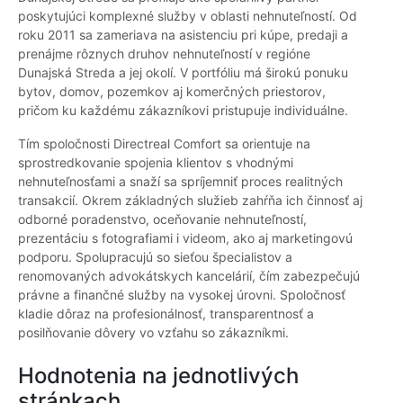
poskytujúci komplexné služby v oblasti nehnuteľností. Od
roku 2011 sa zameriava na asistenciu pri kúpe, predaji a
prenájme rôznych druhov nehnuteľností v regióne
Dunajská Streda a jej okolí. V portfóliu má širokú ponuku
bytov, domov, pozemkov aj komerčných priestorov,
pričom ku každému zákazníkovi pristupuje individuálne.
Tím spoločnosti Directreal Comfort sa orientuje na
sprostredkovanie spojenia klientov s vhodnými
nehnuteľnosťami a snaží sa spríjemniť proces realitných
transakcií. Okrem základných služieb zahŕňa ich činnosť aj
odborné poradenstvo, oceňovanie nehnuteľností,
prezentáciu s fotografiami i videom, ako aj marketingovú
podporu. Spolupracujú so sieťou špecialistov a
renomovaných advokátskych kancelárií, čím zabezpečujú
právne a finančné služby na vysokej úrovni. Spoločnosť
kladie dôraz na profesionálnosť, transparentnosť a
posilňovanie dôvery vo vzťahu so zákazníkmi.
Hodnotenia na jednotlivých
stránkach