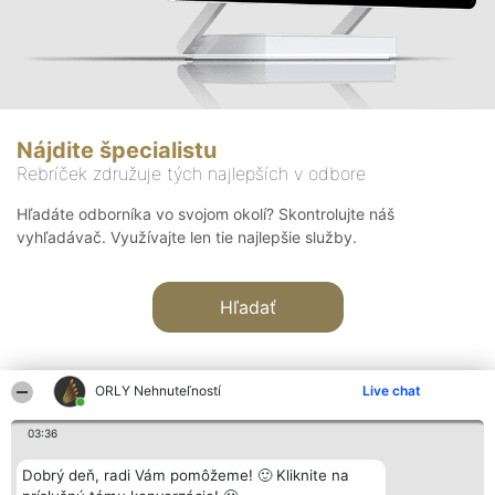
Nájdite špecialistu
Rebríček združuje tých najlepších v odbore
Hľadáte odborníka vo svojom okolí? Skontrolujte náš
vyhľadávač. Využívajte len tie najlepšie služby.
Hľadať
ORLY Nehnuteľností
Live chat
03:36
Organizátor hodnotenia
Hodnotenie
Kontakt
Dobrý deň, radi Vám pomôžeme! 🙂 Kliknite na
Bright Side Solutions sp. z o.
Laureáti
Kontakt