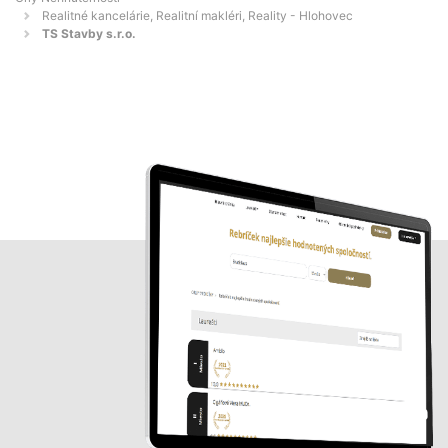
Realitné kancelárie, Realitní makléri, Reality - Hlohovec
TS Stavby s.r.o.