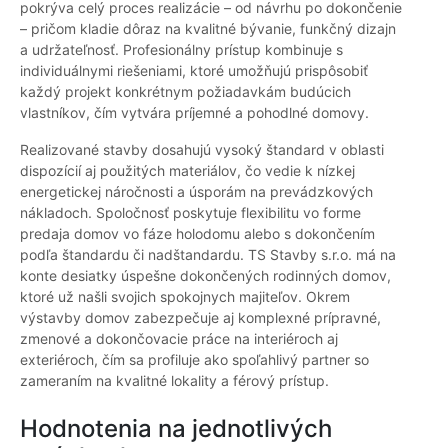
pokrýva celý proces realizácie – od návrhu po dokončenie
– pričom kladie dôraz na kvalitné bývanie, funkčný dizajn
a udržateľnosť. Profesionálny prístup kombinuje s
individuálnymi riešeniami, ktoré umožňujú prispôsobiť
každý projekt konkrétnym požiadavkám budúcich
vlastníkov, čím vytvára príjemné a pohodlné domovy.
Realizované stavby dosahujú vysoký štandard v oblasti
dispozícií aj použitých materiálov, čo vedie k nízkej
energetickej náročnosti a úsporám na prevádzkových
nákladoch. Spoločnosť poskytuje flexibilitu vo forme
predaja domov vo fáze holodomu alebo s dokončením
podľa štandardu či nadštandardu. TS Stavby s.r.o. má na
konte desiatky úspešne dokončených rodinných domov,
ktoré už našli svojich spokojnych majiteľov. Okrem
výstavby domov zabezpečuje aj komplexné prípravné,
zmenové a dokončovacie práce na interiéroch aj
exteriéroch, čím sa profiluje ako spoľahlivý partner so
zameraním na kvalitné lokality a férový prístup.
Hodnotenia na jednotlivých