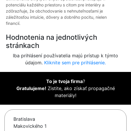
potenciálu každého priestoru s citom pre interiéry a
zdôrazňuje, že obchodovanie s nehnuteľnosťami je
záležitosťou intuície, dôvery a dobrého pocitu, nielen
financií.
Hodnotenia na jednotlivých
stránkach
Iba prihlásení používatelia majú prístup k týmto
údajom.
Kliknite sem pre prihlásenie.
To je tvoja firma
?
Gratulujeme!
Zistite, ako získať propagačné
materiály!
Bratislava
Makovického 1