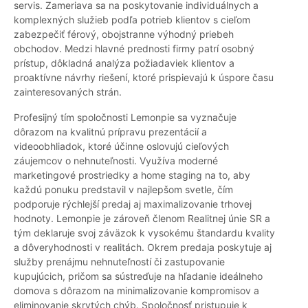
servis. Zameriava sa na poskytovanie individuálnych a
komplexných služieb podľa potrieb klientov s cieľom
zabezpečiť férový, obojstranne výhodný priebeh
obchodov. Medzi hlavné prednosti firmy patrí osobný
prístup, dôkladná analýza požiadaviek klientov a
proaktívne návrhy riešení, ktoré prispievajú k úspore času
zainteresovaných strán.
Profesijný tím spoločnosti Lemonpie sa vyznačuje
dôrazom na kvalitnú prípravu prezentácií a
videoobhliadok, ktoré účinne oslovujú cieľových
záujemcov o nehnuteľnosti. Využíva moderné
marketingové prostriedky a home staging na to, aby
každú ponuku predstavil v najlepšom svetle, čím
podporuje rýchlejší predaj aj maximalizovanie trhovej
hodnoty. Lemonpie je zároveň členom Realitnej únie SR a
tým deklaruje svoj záväzok k vysokému štandardu kvality
a dôveryhodnosti v realitách. Okrem predaja poskytuje aj
služby prenájmu nehnuteľností či zastupovanie
kupujúcich, pričom sa sústreďuje na hľadanie ideálneho
domova s dôrazom na minimalizovanie kompromisov a
eliminovanie skrytých chýb. Spoločnosť pristupuje k