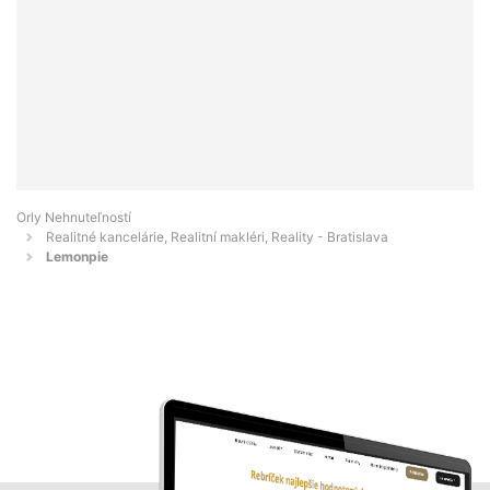
Orly Nehnuteľností
Realitné kancelárie, Realitní makléri, Reality - Bratislava
Lemonpie