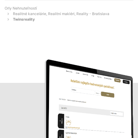
Orly Nehnuteľností
Realitné kancelárie, Realitní makléri, Reality - Bratislava
Twinsreality