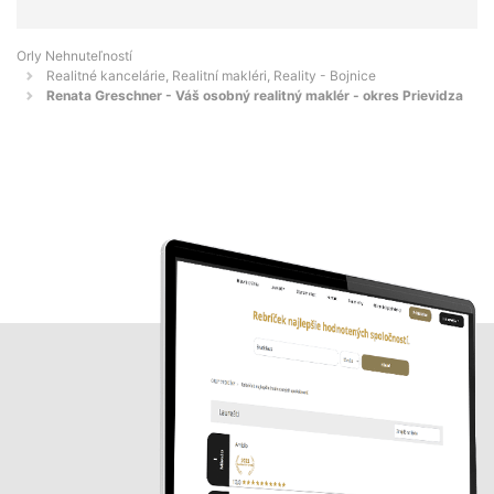
Orly Nehnuteľností
Realitné kancelárie, Realitní makléri, Reality - Bojnice
Renata Greschner - Váš osobný realitný maklér - okres Prievidza