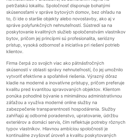
petržalskú lokalitu. Spoločnosť disponuje bohatými
skúsenosťami v správe bytových domov, bez ohľadu na
to, či ide o staršie objekty alebo novostavby, ako aj v
správe polyfunkčných nehnuteľností. Sústredí sa na
poskytovanie kvalitných služieb spoločenstvám vlastníkov
bytov, pričom jej princípmi sú profesionalita, seriózny
prístup, vysoká odbornosť a iniciatíva pri riešení potrieb
klientov.
Firma čerpá zo svojich viac ako pätnásťročných
skúseností v oblasti správy nehnuteľností, čo jej umožnilo
vytvoriť efektívne a spoľahlivé riešenia. Výrazný dôraz
kladie na moderné a inovatívne prístupy, pričom preferuje
kvalitu pred kvantitou spravovaných objektov. Klientom
ponúka pohodlné bývanie s minimálnou administratívnou
záťažou a využíva moderné online služby na
zabezpečenie transparentnosti hospodárenia. Služby
zahŕňajú aj odborné poradenstvo, upratovanie, údržbu
exteriérov a domáci servis, čím reflektuje potreby rôznych
typov vlastníkov. Hlavnou ambíciou spoločnosti je
kontinuálne zvyšovať úroveň a kvalitu poskytovaných