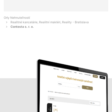
Orly Nehnuteľností
Realitné kancelárie, Realitní makléri, Reality - Bratislava
Contesta s. r. o.