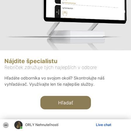
Nájdite špecialistu
Rebríček združuje tých najlepších v odbore
Hľadáte odborníka vo svojom okolí? Skontrolujte náš
vyhľadávač. Využívajte len tie najlepšie služby.
Hľadať
ORLY Nehnuteľností
Live chat