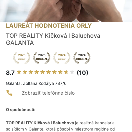
LAUREÁT HODNOTENIA ORLY
TOP REALITY Kičková I Baluchová
GALANTA
8.7
(10)
Galanta, Zoltána Kodálya 787/6
Zobraziť telefónne číslo
O spoločnosti:
TOP REALITY Kičková I Baluchová
je realitná kancelária
so sídlom v Galante, ktorá pôsobí v miestnom regióne od