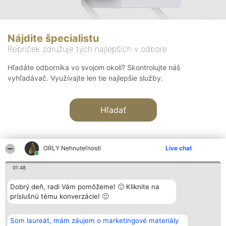
Nájdite špecialistu
Rebríček združuje tých najlepších v odbore
Hľadáte odborníka vo svojom okolí? Skontrolujte náš
vyhľadávač. Využívajte len tie najlepšie služby.
Hľadať
ORLY Nehnuteľností
Live chat
01:48
Organizátor hodnotenia
Hodnotenie
Kontakt
Dobrý deň, radi Vám pomôžeme! 🙂 Kliknite na
Bright Side Solutions sp. z o.
Laureáti
Kontakt
príslušnú tému konverzácie! 🙂
o. sp. k.
Lista
ul. Ruska 22
wszystkich
Wrocław 50-079
Laureatów
Som laureát, mám záujem o marketingové materiály
KRS 0000749100 | Regon
Podmienky