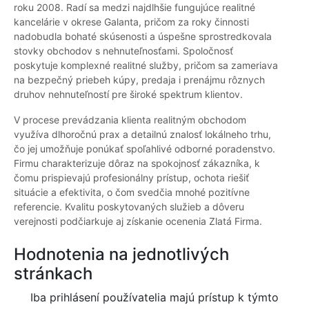
roku 2008. Radí sa medzi najdlhšie fungujúce realitné
kancelárie v okrese Galanta, pričom za roky činnosti
nadobudla bohaté skúsenosti a úspešne sprostredkovala
stovky obchodov s nehnuteľnosťami. Spoločnosť
poskytuje komplexné realitné služby, pričom sa zameriava
na bezpečný priebeh kúpy, predaja i prenájmu rôznych
druhov nehnuteľností pre široké spektrum klientov.
V procese prevádzania klienta realitným obchodom
využíva dlhoročnú prax a detailnú znalosť lokálneho trhu,
čo jej umožňuje ponúkať spoľahlivé odborné poradenstvo.
Firmu charakterizuje dôraz na spokojnosť zákazníka, k
čomu prispievajú profesionálny prístup, ochota riešiť
situácie a efektivita, o čom svedčia mnohé pozitívne
referencie. Kvalitu poskytovaných služieb a dôveru
verejnosti podčiarkuje aj získanie ocenenia Zlatá Firma.
Hodnotenia na jednotlivých
stránkach
Iba prihlásení používatelia majú prístup k týmto