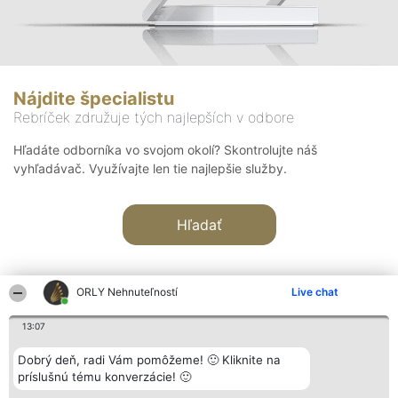
Nájdite špecialistu
Rebríček združuje tých najlepších v odbore
Hľadáte odborníka vo svojom okolí? Skontrolujte náš
vyhľadávač. Využívajte len tie najlepšie služby.
Hľadať
ORLY Nehnuteľností
Live chat
13:07
Organizátor hodnotenia
Hodnotenie
Kontakt
Dobrý deň, radi Vám pomôžeme! 🙂 Kliknite na
Bright Side Solutions sp. z o.
Laureáti
Kontakt
príslušnú tému konverzácie! 🙂
o. sp. k.
Lista
ul. Ruska 22
wszystkich