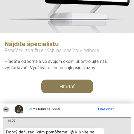
Nájdite špecialistu
Rebríček združuje tých najlepších v odbore
Hľadáte odborníka vo svojom okolí? Skontrolujte náš
vyhľadávač. Využívajte len tie najlepšie služby.
Hľadať
ORLY Nehnuteľností
Live chat
14:09
Organizátor hodnotenia
Hodnotenie
Kontakt
Dobrý deň, radi Vám pomôžeme! 🙂 Kliknite na