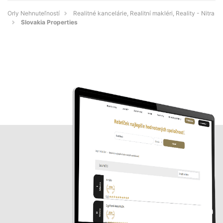
Orly Nehnuteľností
Realitné kancelárie, Realitní makléri, Reality - Nitra
Slovakia Properties