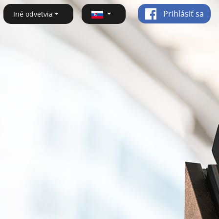
Prihlásiť sa
Iné odvetvia