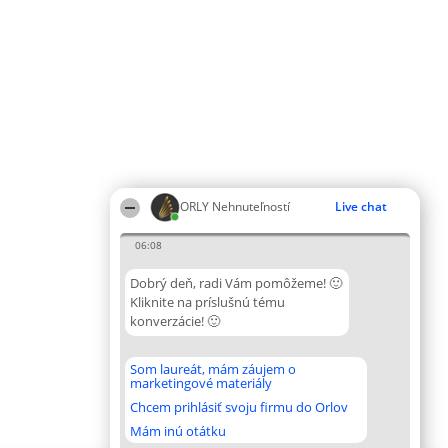
ORLY Nehnuteľností
Live chat
06:08
Dobrý deň, radi Vám pomôžeme! 🙂
Kliknite na príslušnú tému
konverzácie! 🙂
Som laureát, mám záujem o
marketingové materiály
Chcem prihlásiť svoju firmu do Orlov
Mám inú otátku