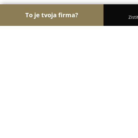
To je tvoja firma?
Zist
Orly Nehnuteľností
Realitné kancelárie, Realitní 
Shark real - realitná kancelária
9
(25)
Piešťany , Štefánikova 1167/13
Zobraziť telefónne číslo