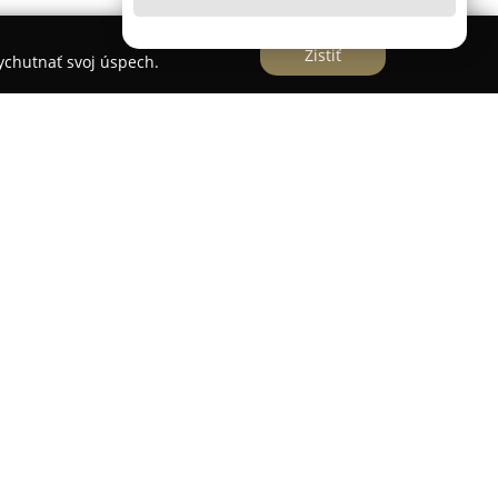
Zistiť
vychutnať svoj úspech.
a
je dynamická a dôveryhodná realitná kancelária
kovej ulici, ktorá pôsobí na trhu s
 Disponuje tímom skúsených špecialistov a
lužby vrátane sprostredkovania predaja,
nehnuteľností. Aktivity spoločnosti presahujú
m obsluhuje viacero okresov Slovenska, čo
tov a znalosti v odvetví.
ku bytov, rodinných domov, stavebných pozemkov,
estorov na podnikanie. Kancelária kladie dôraz na