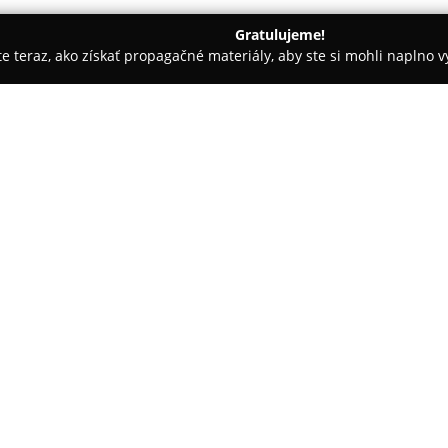
Gratulujeme!
ite teraz, ako získať propagačné materiály, aby ste si mohli naplno 
makléri, Reality - Piešťany
Shark real - realitná kancelária
O spoločnosti:
Shark real - realitná kancelári
sídliaca v Piešťanoch na Štefáni
nehnuteľnosťami na Slovensku.
poskytuje komplexné realitné s
Pokaż więcej >>
prenájmu a kúpy rôznych typov 
hranice regiónu Piešťan, pričo
poukazuje na širokú sieť kontak
Portfólio služieb zahŕňa ponu
developerských projektov a pri