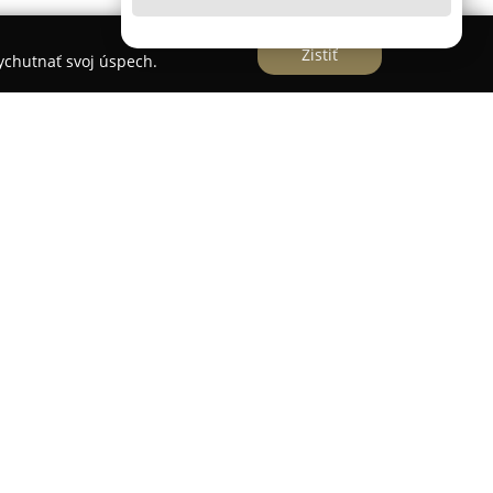
Zistiť
vychutnať svoj úspech.
a pôsobiaca na slovenskom trhu s
Zvolene. Spoločnosť vznikla v roku 2017 a od
rozvíja, pričom ponúka širokú škálu komplexných
sionálny tím maklérov zabezpečuje
y aj prenájmu rôznych typov nehnuteľností
ovenska.
sť, vrátane poskytovania kompletného právneho
j overovanie podpisov a zabezpečenie vkladu do
významné prednosti spoločnosti patrí aktívna