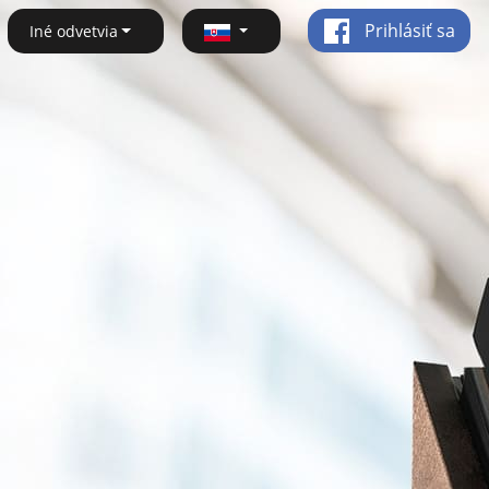
Prihlásiť sa
Iné odvetvia