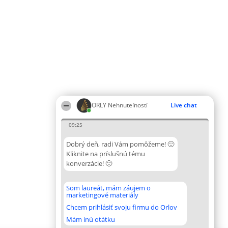
ORLY Nehnuteľností
Live chat
09:25
Dobrý deň, radi Vám pomôžeme! 🙂
Kliknite na príslušnú tému
konverzácie! 🙂
Som laureát, mám záujem o
marketingové materiály
Chcem prihlásiť svoju firmu do Orlov
Mám inú otátku