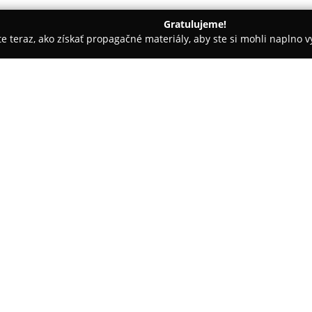
Gratulujeme!
ite teraz, ako získať propagačné materiály, aby ste si mohli naplno 
 makléri, Reality - Zvolen
revoreal.sk
O spoločnosti:
Revoreal
je realitná kancelári
nehnuteľnosťami, so sídlom vo 
svojho založenia sa dynamicky 
služieb v oblasti realít. Profe
sprostredkovanie predaja, kúp
naprieč rozličnými regiónmi Sl
Firma kladie dôraz na odborno
servisu, ktorého súčasťou je a
katastra nehnuteľností. Medzi 