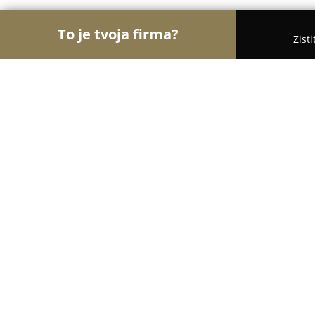
To je tvoja firma?
Zist
Orly Nehnuteľností
Realitné kancelárie, Realitní
revoreal.sk
10
(103)
Zvolen, Nám.SNP 80/22
Zobraziť telefónne číslo