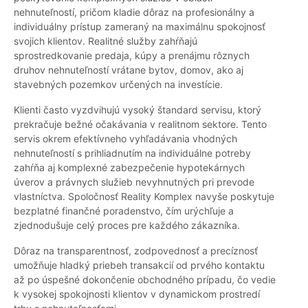
nehnuteľností, pričom kladie dôraz na profesionálny a
individuálny prístup zameraný na maximálnu spokojnosť
svojich klientov. Realitné služby zahŕňajú
sprostredkovanie predaja, kúpy a prenájmu rôznych
druhov nehnuteľností vrátane bytov, domov, ako aj
stavebných pozemkov určených na investície.
Klienti často vyzdvihujú vysoký štandard servisu, ktorý
prekračuje bežné očakávania v realitnom sektore. Tento
servis okrem efektívneho vyhľadávania vhodných
nehnuteľností s prihliadnutím na individuálne potreby
zahŕňa aj komplexné zabezpečenie hypotekárnych
úverov a právnych služieb nevyhnutných pri prevode
vlastníctva. Spoločnosť Reality Komplex navyše poskytuje
bezplatné finančné poradenstvo, čím urýchľuje a
zjednodušuje celý proces pre každého zákazníka.
Dôraz na transparentnosť, zodpovednosť a precíznosť
umožňuje hladký priebeh transakcií od prvého kontaktu
až po úspešné dokončenie obchodného prípadu, čo vedie
k vysokej spokojnosti klientov v dynamickom prostredí