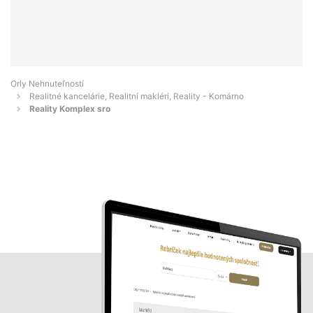
Orly Nehnuteľností
Realitné kancelárie, Realitní makléri, Reality - Komárno
Reality Komplex sro