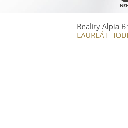
Reality Alpia B
LAUREÁT HOD