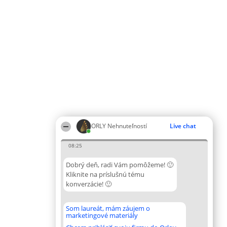
ORLY Nehnuteľností
Live chat
08:25
Dobrý deň, radi Vám pomôžeme! 🙂
Kliknite na príslušnú tému
konverzácie! 🙂
Som laureát, mám záujem o
marketingové materiály