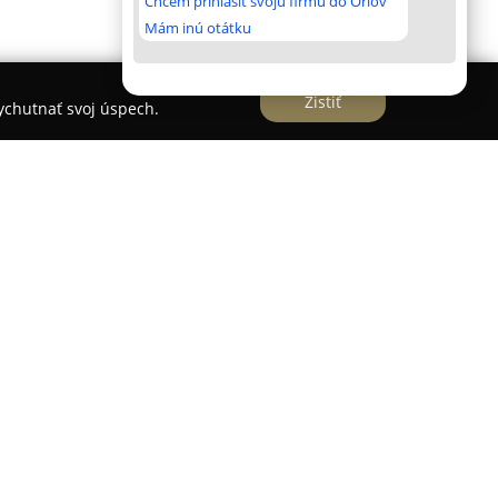
Chcem prihlásiť svoju firmu do Orlov
Mám inú otátku
Zistiť
vychutnať svoj úspech.
ALL FOR YOU
, sídliaca v Šali, sa zameriava na
eb v oblasti nehnuteľností. Medzi hlavné
e kúpy, predaja a prenájmu rôznych typov
 rodinných domov a stavebných pozemkov.
ý servis zahŕňajúci realitné poradenstvo a
vania nákupu, čím uľahčuje klientom celý