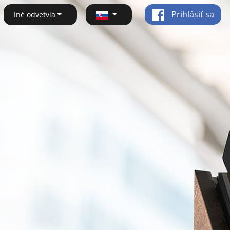
Prihlásiť sa
Iné odvetvia