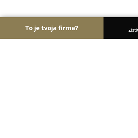
To je tvoja firma?
Zist
Orly Nehnuteľností
Realitné kancelárie, Realitní 
Reality - ALL FOR YOU
8.2
(11)
Šaľa, Hlavná 39