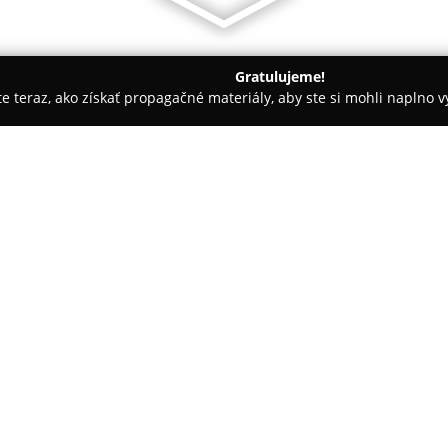
Gratulujeme!
ite teraz, ako získať propagačné materiály, aby ste si mohli naplno 
makléri, Reality - Šaľa
Reality - ALL FOR YOU
O spoločnosti:
Realitná spoločnosť
Reality - 
poskytovanie komplexných služi
činnosti patrí sprostredkovani
nehnuteľností, vrátane bytov,
Zároveň spoločnosť ponúka úpln
pomoc pri zabezpečení financo
priebeh transakcie.