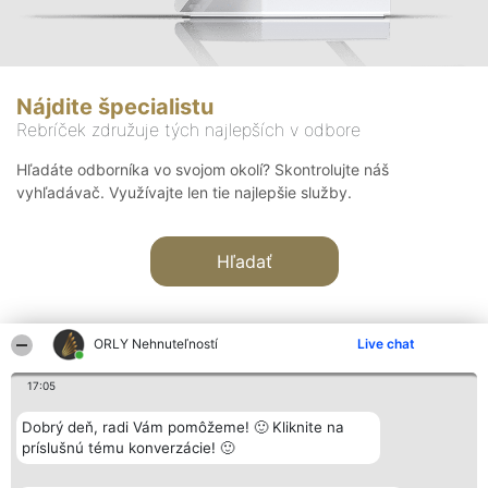
Nájdite špecialistu
Rebríček združuje tých najlepších v odbore
Hľadáte odborníka vo svojom okolí? Skontrolujte náš
vyhľadávač. Využívajte len tie najlepšie služby.
Hľadať
ORLY Nehnuteľností
Live chat
17:05
Organizátor hodnotenia
Hodnotenie
Kontakt
Dobrý deň, radi Vám pomôžeme! 🙂 Kliknite na
Bright Side Solutions sp. z o.
Laureáti
Kontakt
príslušnú tému konverzácie! 🙂
o. sp. k.
Lista
ul. Ruska 22
wszystkich
Wrocław 50-079
Laureatów