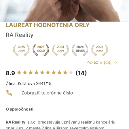
LAUREÁT HODNOTENIA ORLY
RA Reality
Pokaż więcej >>
8.9
(14)
Žilina, Kollárova 2641/15
Zobraziť telefónne číslo
O spoločnosti:
RA Reality
, s.r.o. predstavuje uznávanú realitnú kanceláriu
operujúcu v meste Žilina a širšom severoslovenskom