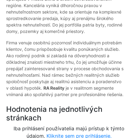
regióne. Kancelária vyniká dlhoročnou praxou v
nehnuteľnostnom sektore, kde sa orientuje na komplexné
sprostredkovanie predaja, kúpy aj prenájmu širokého
spektra nehnuteľností. Do jej portfólia patria byty, rodinné
domy, pozemky aj komerčné priestory.
Firma venuje osobitnú pozornosť individuálnym potrebám
klientov, čomu prispôsobuje kvalitu ponúkaných služieb.
Ako rodinný podnik si zakladá na dôveryhodnosti a
dôkladnej znalosti miestneho trhu, čo jej umožňuje účinne
prepájať zainteresované strany v procese obchodovania s
nehnuteľnosťami. Nad rámec bežných realitných služieb
spoločnosť poskytuje aj realitnú asistenciu a poradenstvo
v oblasti hypoték.
RA Reality
je v realitnom segmente
vnímaná ako spoľahlivý partner pre profesionálne riešenia.
Hodnotenia na jednotlivých
stránkach
Iba prihlásení používatelia majú prístup k týmto
údajom.
Kliknite sem pre prihlásenie.