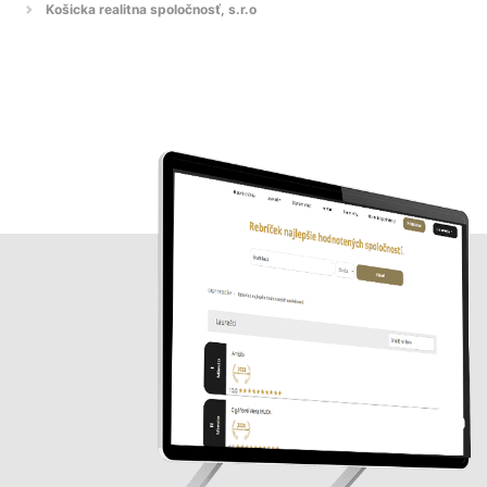
Košicka realitna spoločnosť, s.r.o