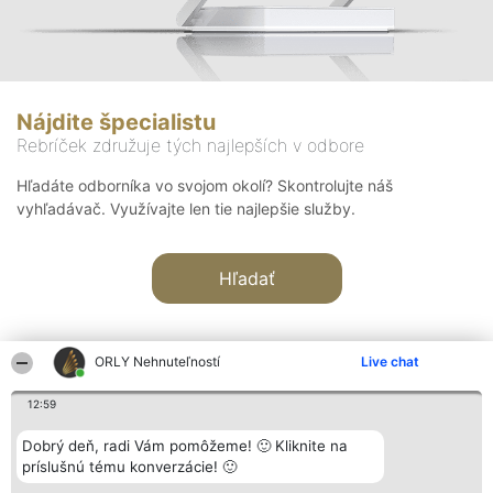
Nájdite špecialistu
Rebríček združuje tých najlepších v odbore
Hľadáte odborníka vo svojom okolí? Skontrolujte náš
vyhľadávač. Využívajte len tie najlepšie služby.
Hľadať
ORLY Nehnuteľností
Live chat
12:59
Organizátor hodnotenia
Hodnotenie
Kontakt
Dobrý deň, radi Vám pomôžeme! 🙂 Kliknite na
Bright Side Solutions sp. z o.
Laureáti
Kontakt
príslušnú tému konverzácie! 🙂
o. sp. k.
Lista
ul. Ruska 22
wszystkich