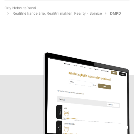
Orly Nehnuteľností
Realitné kancelárie, Realitní makléri, Reality - Bojnice
DMPD