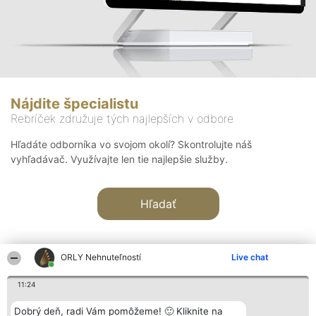
Nájdite špecialistu
Rebríček združuje tých najlepších v odbore
Hľadáte odborníka vo svojom okolí? Skontrolujte náš
vyhľadávač. Využívajte len tie najlepšie služby.
Hľadať
ORLY Nehnuteľností
Live chat
11:24
Organizátor hodnotenia
Hodnotenie
Kontakt
Dobrý deň, radi Vám pomôžeme! 🙂 Kliknite na