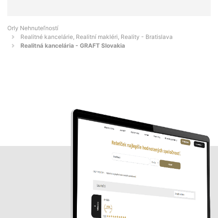
Orly Nehnuteľností
Realitné kancelárie, Realitní makléri, Reality - Bratislava
Realitná kancelária - GRAFT Slovakia