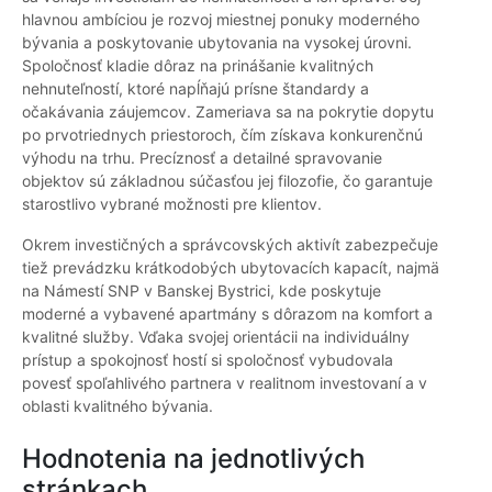
hlavnou ambíciou je rozvoj miestnej ponuky moderného
bývania a poskytovanie ubytovania na vysokej úrovni.
Spoločnosť kladie dôraz na prinášanie kvalitných
nehnuteľností, ktoré napĺňajú prísne štandardy a
očakávania záujemcov. Zameriava sa na pokrytie dopytu
po prvotriednych priestoroch, čím získava konkurenčnú
výhodu na trhu. Precíznosť a detailné spravovanie
objektov sú základnou súčasťou jej filozofie, čo garantuje
starostlivo vybrané možnosti pre klientov.
Okrem investičných a správcovských aktivít zabezpečuje
tiež prevádzku krátkodobých ubytovacích kapacít, najmä
na Námestí SNP v Banskej Bystrici, kde poskytuje
moderné a vybavené apartmány s dôrazom na komfort a
kvalitné služby. Vďaka svojej orientácii na individuálny
prístup a spokojnosť hostí si spoločnosť vybudovala
povesť spoľahlivého partnera v realitnom investovaní a v
oblasti kvalitného bývania.
Hodnotenia na jednotlivých
stránkach