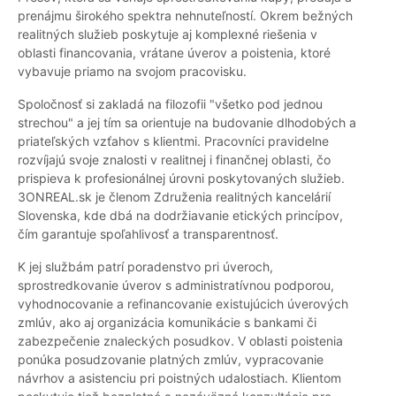
prenájmu širokého spektra nehnuteľností. Okrem bežných
realitných služieb poskytuje aj komplexné riešenia v
oblasti financovania, vrátane úverov a poistenia, ktoré
vybavuje priamo na svojom pracovisku.
Spoločnosť si zakladá na filozofii "všetko pod jednou
strechou" a jej tím sa orientuje na budovanie dlhodobých a
priateľských vzťahov s klientmi. Pracovníci pravidelne
rozvíjajú svoje znalosti v realitnej i finančnej oblasti, čo
prispieva k profesionálnej úrovni poskytovaných služieb.
3ONREAL.sk je členom Združenia realitných kancelárií
Slovenska, kde dbá na dodržiavanie etických princípov,
čím garantuje spoľahlivosť a transparentnosť.
K jej službám patrí poradenstvo pri úveroch,
sprostredkovanie úverov s administratívnou podporou,
vyhodnocovanie a refinancovanie existujúcich úverových
zmlúv, ako aj organizácia komunikácie s bankami či
zabezpečenie znaleckých posudkov. V oblasti poistenia
ponúka posudzovanie platných zmlúv, vypracovanie
návrhov a asistenciu pri poistných udalostiach. Klientom