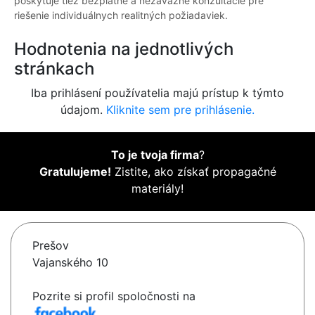
poskytuje tiež bezplatné a nezáväzné konzultácie pre
riešenie individuálnych realitných požiadaviek.
Hodnotenia na jednotlivých
stránkach
Iba prihlásení používatelia majú prístup k týmto
údajom.
Kliknite sem pre prihlásenie.
To je tvoja firma
?
Gratulujeme!
Zistite, ako získať propagačné
materiály!
Prešov
Vajanského 10
Pozrite si profil spoločnosti na