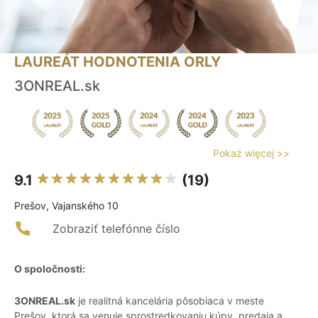
LAUREÁT HODNOTENIA ORLY
3ONREAL.sk
Pokaż więcej >>
9.1
(19)
Prešov, Vajanského 10
Zobraziť telefónne číslo
O spoločnosti:
3ONREAL.sk
je realitná kancelária pôsobiaca v meste
Prešov, ktorá sa venuje sprostredkovaniu kúpy, predaja a