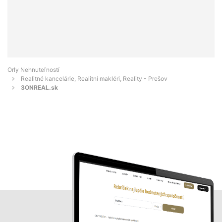
Orly Nehnuteľností
Realitné kancelárie, Realitní makléri, Reality - Prešov
3ONREAL.sk