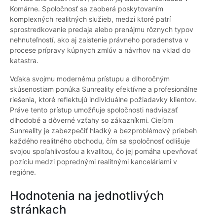
Komárne. Spoločnosť sa zaoberá poskytovaním
komplexných realitných služieb, medzi ktoré patrí
sprostredkovanie predaja alebo prenájmu rôznych typov
nehnuteľností, ako aj zaistenie právneho poradenstva v
procese prípravy kúpnych zmlúv a návrhov na vklad do
katastra.
Vďaka svojmu modernému prístupu a dlhoročným
skúsenostiam ponúka Sunreality efektívne a profesionálne
riešenia, ktoré reflektujú individuálne požiadavky klientov.
Práve tento prístup umožňuje spoločnosti nadviazať
dlhodobé a dôverné vzťahy so zákazníkmi. Cieľom
Sunreality je zabezpečiť hladký a bezproblémový priebeh
každého realitného obchodu, čím sa spoločnosť odlišuje
svojou spoľahlivosťou a kvalitou, čo jej pomáha upevňovať
pozíciu medzi poprednými realitnými kanceláriami v
regióne.
Hodnotenia na jednotlivých
stránkach