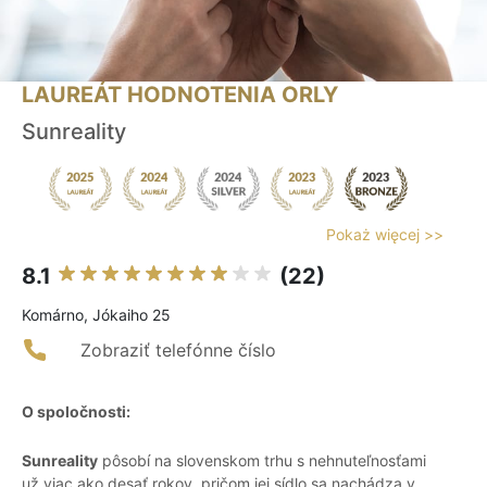
LAUREÁT HODNOTENIA ORLY
Sunreality
Pokaż więcej >>
8.1
(22)
Komárno, Jókaiho 25
Zobraziť telefónne číslo
O spoločnosti:
Sunreality
pôsobí na slovenskom trhu s nehnuteľnosťami
už viac ako desať rokov, pričom jej sídlo sa nachádza v