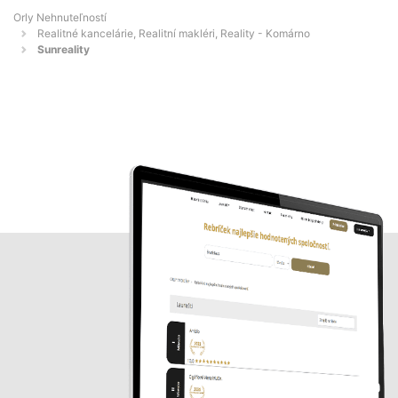
Orly Nehnuteľností
Realitné kancelárie, Realitní makléri, Reality - Komárno
Sunreality