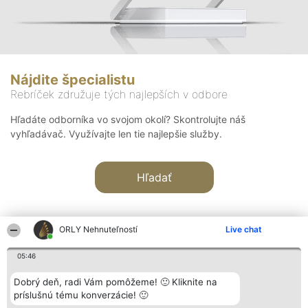
Nájdite špecialistu
Rebríček združuje tých najlepších v odbore
Hľadáte odborníka vo svojom okolí? Skontrolujte náš
vyhľadávač. Využívajte len tie najlepšie služby.
Hľadať
ORLY Nehnuteľností
Live chat
05:46
Organizátor hodnotenia
Hodnotenie
Kontakt
Dobrý deň, radi Vám pomôžeme! 🙂 Kliknite na
Bright Side Solutions sp. z o.
Laureáti
Kontakt
príslušnú tému konverzácie! 🙂
o. sp. k.
Lista