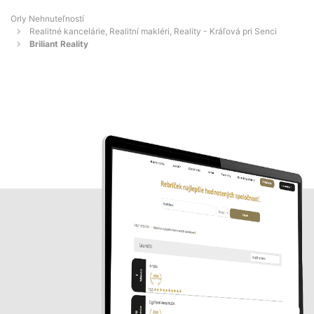
Orly Nehnuteľností
Realitné kancelárie, Realitní makléri, Reality - Kráľová pri Senci
Briliant Reality