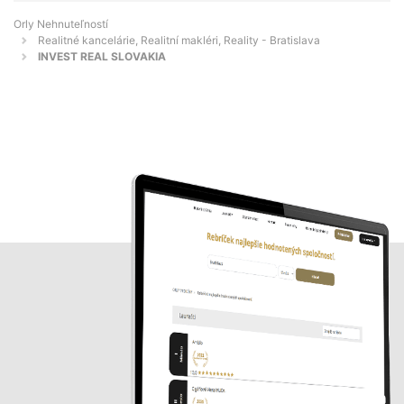
Orly Nehnuteľností
Realitné kancelárie, Realitní makléri, Reality - Bratislava
INVEST REAL SLOVAKIA