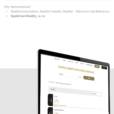
Orly Nehnuteľností
Realitné kancelárie, Realitní makléri, Reality - Bánovce nad Bebravou
Spektrum Reality, s.r.o