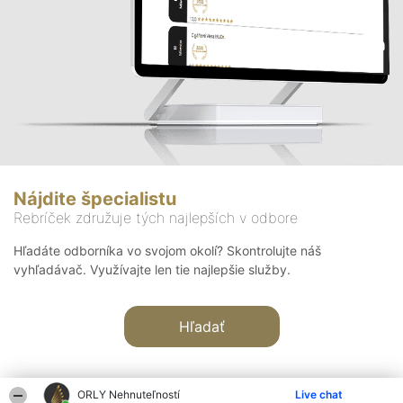
Nájdite špecialistu
Rebríček združuje tých najlepších v odbore
Hľadáte odborníka vo svojom okolí? Skontrolujte náš
vyhľadávač. Využívajte len tie najlepšie služby.
Hľadať
ORLY Nehnuteľností
Live chat