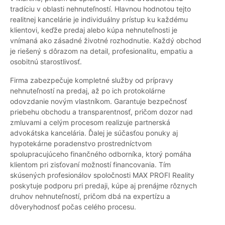
tradíciu v oblasti nehnuteľností. Hlavnou hodnotou tejto
realitnej kancelárie je individuálny prístup ku každému
klientovi, keďže predaj alebo kúpa nehnuteľnosti je
vnímaná ako zásadné životné rozhodnutie. Každý obchod
je riešený s dôrazom na detail, profesionalitu, empatiu a
osobitnú starostlivosť.
Firma zabezpečuje kompletné služby od prípravy
nehnuteľností na predaj, až po ich protokolárne
odovzdanie novým vlastníkom. Garantuje bezpečnosť
priebehu obchodu a transparentnosť, pričom dozor nad
zmluvami a celým procesom realizuje partnerská
advokátska kancelária. Ďalej je súčasťou ponuky aj
hypotekárne poradenstvo prostredníctvom
spolupracujúceho finančného odborníka, ktorý pomáha
klientom pri zisťovaní možností financovania. Tím
skúsených profesionálov spoločnosti MAX PROFI Reality
poskytuje podporu pri predaji, kúpe aj prenájme rôznych
druhov nehnuteľností, pričom dbá na expertízu a
dôveryhodnosť počas celého procesu.