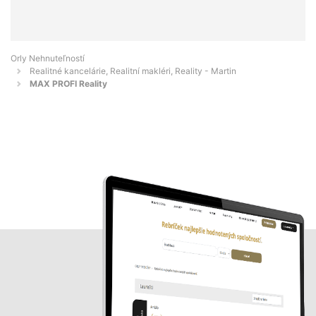
Orly Nehnuteľností
Realitné kancelárie, Realitní makléri, Reality - Martin
MAX PROFI Reality